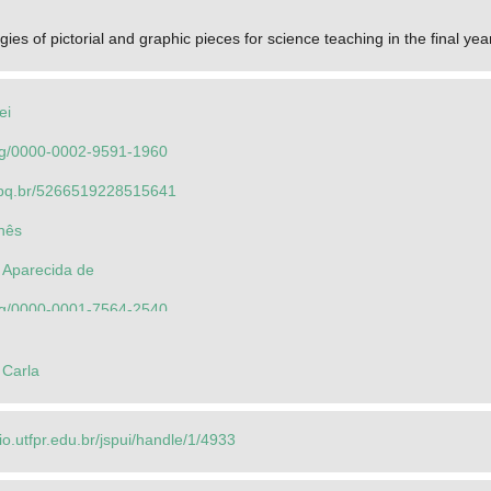
ies of pictorial and graphic pieces for science teaching in the final yea
ei
.org/0000-0002-9591-1960
.cnpq.br/5266519228515641
Inês
 Aparecida de
.org/0000-0001-7564-2540
.org/0000-0002-5431-3390
 Carla
.cnpq.br/8845056127169633
.cnpq.br/8750304206034451
rio.utfpr.edu.br/jspui/handle/1/4933
nardo Kolling