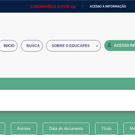
CORONAVÍRUS (COVID-19)
ACESSO À INFORMAÇÃO
Ministério da Defesa
Ministério das Relações
Mini
IR
Exteriores
PARA
O
Ministério da Cidadania
Ministério da Saúde
Mini
CONTEÚDO
ACESSO RE
INICIO
BUSCA
SOBRE O EDUCAPES
Ministério do Desenvolvimento
Controladoria-Geral da União
Minis
Regional
e do
Advocacia-Geral da União
Banco Central do Brasil
Plana
Autores
Data do documento
Título
Ma