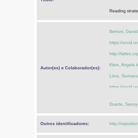
Reading strateg
Bertoni, Danisl
https://orcid
http://lattes
Klein, Angela 
Autor(es) e Colaborador(es): 
Lima, Siumara
https://orcid
https://orcid
Duarte, Sanny
http://lattes
http://lattes
Outros identificadores: 
http://reposito
Limberger, Ber