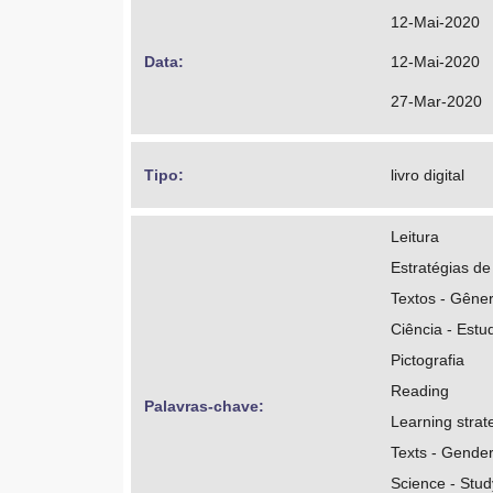
http://orcid.o
12-Mai-2020
http://lattes
Data: 
12-Mai-2020
Antiqueira, Lia
27-Mar-2020
https://orcid
http://lattes
Tipo: 
livro digital
Bertoni, Danisl
Leitura
https://orcid
Estratégias d
http://lattes
Textos - Gêne
Ciência - Estu
Pictografia
Reading
Palavras-chave: 
Learning strat
Texts - Gende
Science - Stud