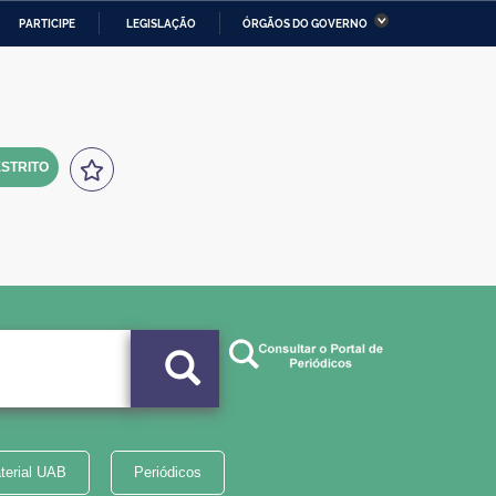
PARTICIPE
LEGISLAÇÃO
ÓRGÃOS DO GOVERNO
stério da Economia
Ministério da Infraestrutura
stério de Minas e Energia
Ministério da Ciência,
Tecnologia, Inovações e
Comunicações
STRITO
tério da Mulher, da Família
Secretaria-Geral
s Direitos Humanos
lto
terial UAB
Periódicos