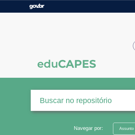
Casa Civil
Ministério da Justiça e
Segurança Pública
Ministério da Agricultura,
Ministério da Educação
Pecuária e Abastecimento
Ministério do Meio Ambiente
Ministério do Turismo
Secretaria de Governo
Gabinete de Segurança
Institucional
Navegar por:
Assunto