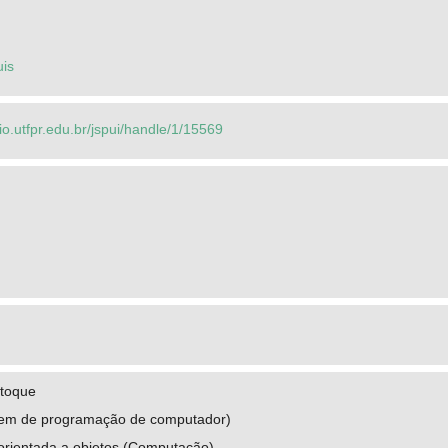
uis
rio.utfpr.edu.br/jspui/handle/1/15569
stoque
gem de programação de computador)
rientada a objetos (Computação)