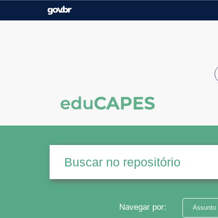
Casa Civil
Ministério da Justiça e
Segurança Pública
Ministério da Agricultura,
Ministério da Educação
Pecuária e Abastecimento
Ministério do Meio Ambiente
Ministério do Turismo
Secretaria de Governo
Gabinete de Segurança
Institucional
Navegar por:
Assunto