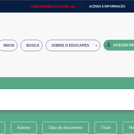
CORONAVÍRUS (COVID-19)
ACESSO À INFORMAÇÃO
Ministério da Defesa
Ministério das Relações
Mini
IR
Exteriores
PARA
O
Ministério da Cidadania
Ministério da Saúde
Mini
CONTEÚDO
ACESSO RE
INICIO
BUSCA
SOBRE O EDUCAPES
Ministério do Desenvolvimento
Controladoria-Geral da União
Minis
Regional
e do
Advocacia-Geral da União
Banco Central do Brasil
Plana
Autores
Data do documento
Título
Ma