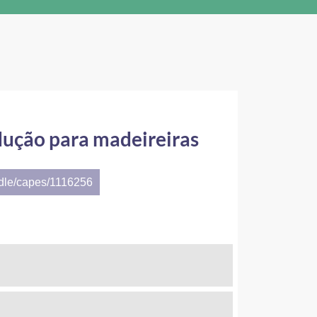
dução para madeireiras
ndle/capes/1116256