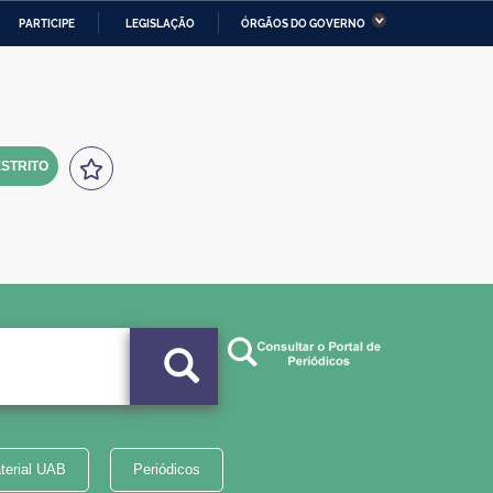
PARTICIPE
LEGISLAÇÃO
ÓRGÃOS DO GOVERNO
stério da Economia
Ministério da Infraestrutura
stério de Minas e Energia
Ministério da Ciência,
Tecnologia, Inovações e
Comunicações
STRITO
tério da Mulher, da Família
Secretaria-Geral
s Direitos Humanos
lto
terial UAB
Periódicos