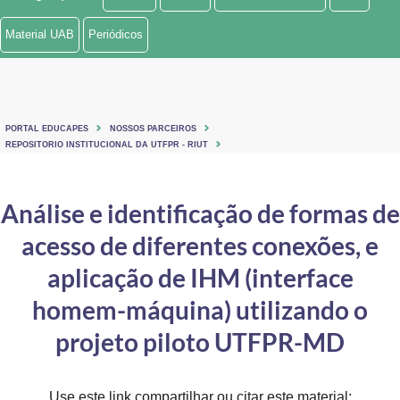
Ministério de Minas e Energia
Material UAB
Periódicos
Ministério da Ciência, Tecnologia, Inovações e Comunicações
Ministério do Meio Ambiente
PORTAL EDUCAPES
NOSSOS PARCEIROS
Ministério do Turismo
REPOSITORIO INSTITUCIONAL DA UTFPR - RIUT
Ministério do Desenvolvimento Regional
Análise e identificação de formas de
Controladoria-Geral da União
acesso de diferentes conexões, e
Ministério da Mulher, da Família e dos Direitos Humanos
aplicação de IHM (interface
Secretaria-Geral
homem-máquina) utilizando o
projeto piloto UTFPR-MD
Secretaria de Governo
Gabinete de Segurança Institucional
Use este link compartilhar ou citar este material: