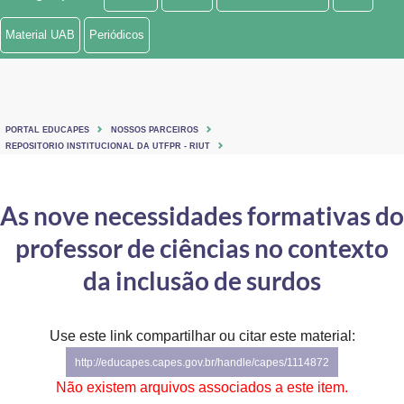
Ministério de Minas e Energia
Material UAB
Periódicos
Ministério da Ciência, Tecnologia, Inovações e Comunicações
Ministério do Meio Ambiente
PORTAL EDUCAPES
NOSSOS PARCEIROS
Ministério do Turismo
REPOSITORIO INSTITUCIONAL DA UTFPR - RIUT
Ministério do Desenvolvimento Regional
As nove necessidades formativas do
Controladoria-Geral da União
professor de ciências no contexto
Ministério da Mulher, da Família e dos Direitos Humanos
da inclusão de surdos
Secretaria-Geral
Use este link compartilhar ou citar este material:
Secretaria de Governo
http://educapes.capes.gov.br/handle/capes/1114872
Gabinete de Segurança Institucional
Não existem arquivos associados a este item.