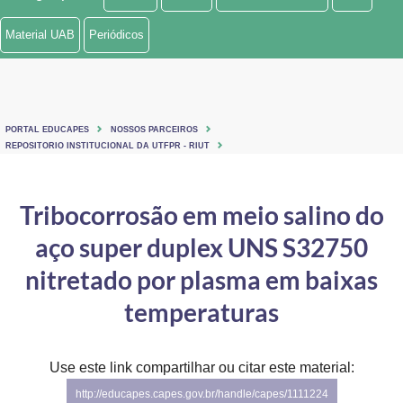
Ministério de Minas e Energia
Material UAB
Periódicos
Ministério da Ciência, Tecnologia, Inovações e Comunicações
Ministério do Meio Ambiente
PORTAL EDUCAPES
NOSSOS PARCEIROS
Ministério do Turismo
REPOSITORIO INSTITUCIONAL DA UTFPR - RIUT
Ministério do Desenvolvimento Regional
Tribocorrosão em meio salino do
Controladoria-Geral da União
aço super duplex UNS S32750
Ministério da Mulher, da Família e dos Direitos Humanos
nitretado por plasma em baixas
Secretaria-Geral
temperaturas
Secretaria de Governo
Use este link compartilhar ou citar este material:
Gabinete de Segurança Institucional
http://educapes.capes.gov.br/handle/capes/1111224