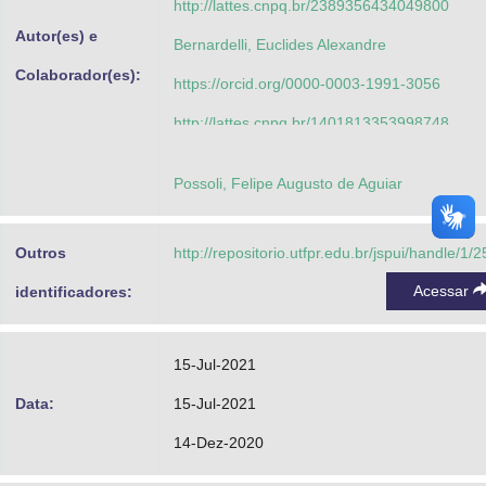
http://lattes.cnpq.br/2389356434049800
Autor(es) e
Bernardelli, Euclides Alexandre
Colaborador(es):
https://orcid.org/0000-0003-1991-3056
http://lattes.cnpq.br/1401813353998748
Kurelo, Bruna Corina Emanuely Schibicheski
Possoli, Felipe Augusto de Aguiar
https://orcid.org/0000-0003-3565-4760
http://lattes.cnpq.br/9217568658225264
Outros
http://repositorio.utfpr.edu.br/jspui/handle/1/
Binder, Cristiano
Acessar
identificadores:
https://orcid.org/0000-0002-7484-6223
http://lattes.cnpq.br/0692818548181755
15-Jul-2021
Pintaude, Giuseppe
Data:
15-Jul-2021
https://orcid.org/0000-0001-8215-4481
14-Dez-2020
http://lattes.cnpq.br/1793127692371314