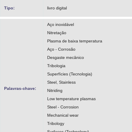
Borges, Paulo César
Tipo:
livro digital
https://orcid.org/0000-0002-9622-6412
Aço inoxidável
http://lattes.cnpq.br/2389356434049800
Nitretação
Plasma de baixa temperatura
Aço - Corrosão
Desgaste mecânico
Tribologia
Superfícies (Tecnologia)
Steel, Stainless
Palavras-chave:
Nitriding
Low temperature plasmas
Steel - Corrosion
Mechanical wear
Tribology
Surfaces (Technology)