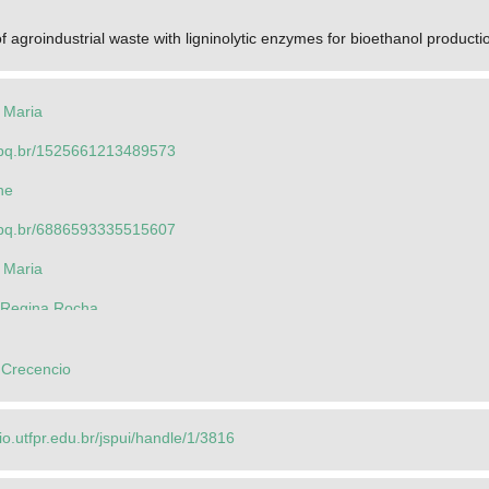
f agroindustrial waste with ligninolytic enzymes for bioethanol producti
e Maria
.cnpq.br/1525661213489573
ne
.cnpq.br/6886593335515607
e Maria
a Regina Rocha
 Luciana Porto de Souza
 Crecencio
rio.utfpr.edu.br/jspui/handle/1/3816