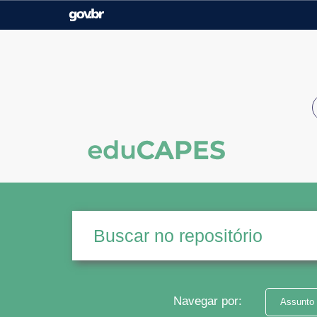
Casa Civil
Ministério da Justiça e
Segurança Pública
Ministério da Agricultura,
Ministério da Educação
Pecuária e Abastecimento
Ministério do Meio Ambiente
Ministério do Turismo
Secretaria de Governo
Gabinete de Segurança
Institucional
Navegar por:
Assunto