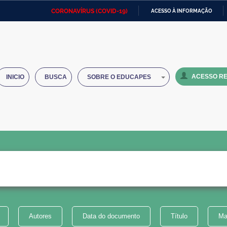
CORONAVÍRUS (COVID-19)
ACESSO À INFORMAÇÃO
Ministério da Defesa
Ministério das Relações
Mini
IR
Exteriores
PARA
O
Ministério da Cidadania
Ministério da Saúde
Mini
CONTEÚDO
ACESSO RE
INICIO
BUSCA
SOBRE O EDUCAPES
Ministério do Desenvolvimento
Controladoria-Geral da União
Minis
Regional
e do
Advocacia-Geral da União
Banco Central do Brasil
Plana
Autores
Data do documento
Título
Ma