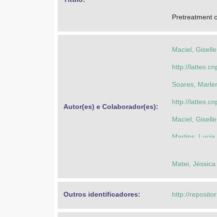
Pretreatment o
Maciel, Gisell
http://lattes
Soares, Marle
http://lattes
Autor(es) e Colaborador(es): 
Maciel, Gisell
Martins, Luci
Vandenberghe,
Matei, Jéssica
Outros identificadores: 
http://reposito