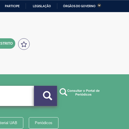
PARTICIPE
LEGISLAÇÃO
ÓRGÃOS DO GOVERNO
stério da Economia
Ministério da Infraestrutura
stério de Minas e Energia
Ministério da Ciência,
Tecnologia, Inovações e
Comunicações
STRITO
tério da Mulher, da Família
Secretaria-Geral
s Direitos Humanos
lto
terial UAB
Periódicos