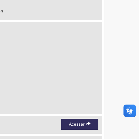
on
Acessar