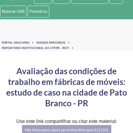
Ministério de Minas e Energia
Material UAB
Periódicos
Ministério da Ciência, Tecnologia, Inovações e Comunicações
Ministério do Meio Ambiente
PORTAL EDUCAPES
NOSSOS PARCEIROS
Ministério do Turismo
REPOSITORIO INSTITUCIONAL DA UTFPR - RIUT
Ministério do Desenvolvimento Regional
Avaliação das condições de
Controladoria-Geral da União
trabalho em fábricas de móveis:
Ministério da Mulher, da Família e dos Direitos Humanos
estudo de caso na cidade de Pato
Secretaria-Geral
Branco - PR
Secretaria de Governo
Use este link compartilhar ou citar este material:
Gabinete de Segurança Institucional
http://educapes.capes.gov.br/handle/capes/1111202