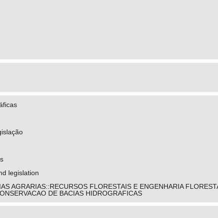
áficas
gislação
ts
d legislation
IAS AGRARIAS::RECURSOS FLORESTAIS E ENGENHARIA FLORES
CONSERVACAO DE BACIAS HIDROGRAFICAS