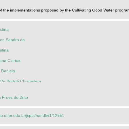
of the implementations proposed by the Cultivating Good Water program
stina
son Sandro da
stina
ana Clarice
 Daniela
 De Bortolli Chiamolera
 Froes de Brito
rio.utfpr.edu.br/jspui/handle/1/12551