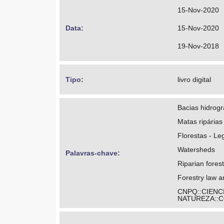
15-Nov-2020
Data: 
15-Nov-2020
19-Nov-2018
Tipo: 
livro digital
Bacias hidrogr
Matas ripárias
Florestas - Le
Watersheds
Palavras-chave: 
Riparian fores
Forestry law an
CNPQ::CIENC
NATUREZA::