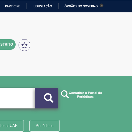
PARTICIPE
LEGISLAÇÃO
ÓRGÃOS DO GOVERNO
stério da Economia
Ministério da Infraestrutura
stério de Minas e Energia
Ministério da Ciência,
Tecnologia, Inovações e
Comunicações
STRITO
tério da Mulher, da Família
Secretaria-Geral
s Direitos Humanos
lto
terial UAB
Periódicos