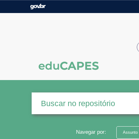
Casa Civil
Ministério da Justiça e
Segurança Pública
Ministério da Agricultura,
Ministério da Educação
Pecuária e Abastecimento
Ministério do Meio Ambiente
Ministério do Turismo
Secretaria de Governo
Gabinete de Segurança
Institucional
Navegar por:
Assunto