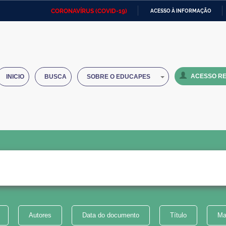
CORONAVÍRUS (COVID-19)
ACESSO À INFORMAÇÃO
Ministério da Defesa
Ministério das Relações
Mini
IR
Exteriores
PARA
O
Ministério da Cidadania
Ministério da Saúde
Mini
CONTEÚDO
ACESSO RE
INICIO
BUSCA
SOBRE O EDUCAPES
Ministério do Desenvolvimento
Controladoria-Geral da União
Minis
Regional
e do
Advocacia-Geral da União
Banco Central do Brasil
Plana
Autores
Data do documento
Título
Ma