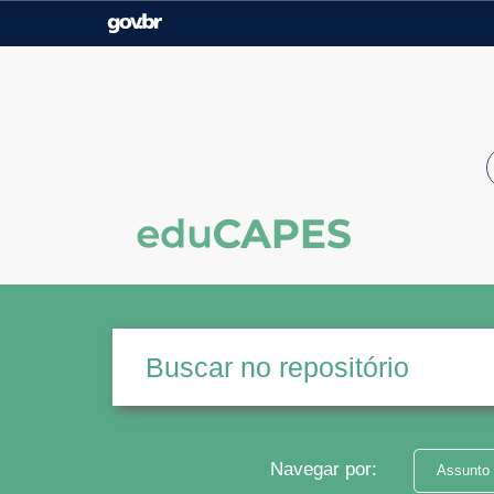
Casa Civil
Ministério da Justiça e
Segurança Pública
Ministério da Agricultura,
Ministério da Educação
Pecuária e Abastecimento
Ministério do Meio Ambiente
Ministério do Turismo
Secretaria de Governo
Gabinete de Segurança
Institucional
Navegar por:
Assunto