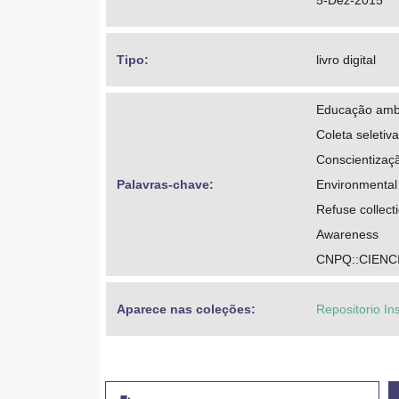
5-Dez-2015
Tipo: 
livro digital
Educação amb
Coleta seletiva
Conscientizaç
Palavras-chave: 
Environmental
Refuse collect
Awareness
CNPQ::CIEN
Aparece nas coleções:
Repositorio In