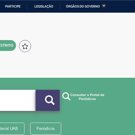
PARTICIPE
LEGISLAÇÃO
ÓRGÃOS DO GOVERNO
stério da Economia
Ministério da Infraestrutura
stério de Minas e Energia
Ministério da Ciência,
Tecnologia, Inovações e
Comunicações
STRITO
tério da Mulher, da Família
Secretaria-Geral
s Direitos Humanos
lto
terial UAB
Periódicos