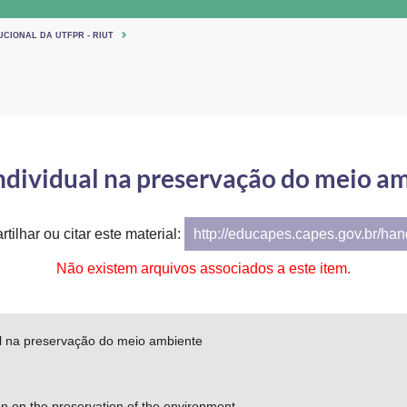
UCIONAL DA UTFPR - RIUT
ndividual na preservação do meio a
tilhar ou citar este material:
http://educapes.capes.gov.br/ha
Não existem arquivos associados a este item.
al na preservação do meio ambiente
ion on the preservation of the environment