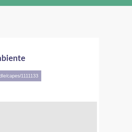
mbiente
ndle/capes/1111133