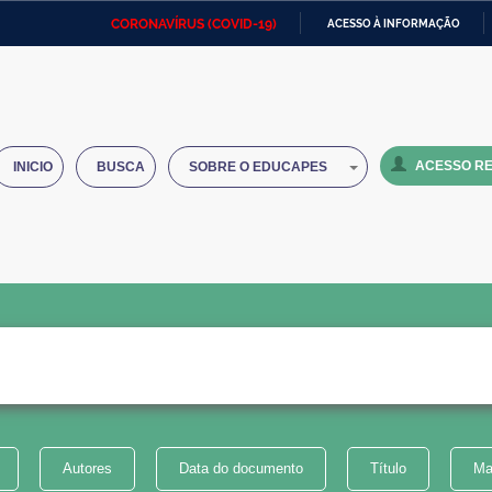
CORONAVÍRUS (COVID-19)
ACESSO À INFORMAÇÃO
Ministério da Defesa
Ministério das Relações
Mini
IR
Exteriores
PARA
O
Ministério da Cidadania
Ministério da Saúde
Mini
CONTEÚDO
ACESSO RE
INICIO
BUSCA
SOBRE O EDUCAPES
Ministério do Desenvolvimento
Controladoria-Geral da União
Minis
Regional
e do
Advocacia-Geral da União
Banco Central do Brasil
Plana
Autores
Data do documento
Título
Ma