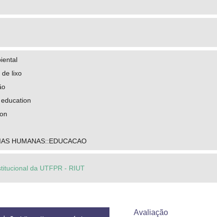
iental
 de lixo
ão
 education
ion
CIAS HUMANAS::EDUCACAO
stitucional da UTFPR - RIUT
Avaliação