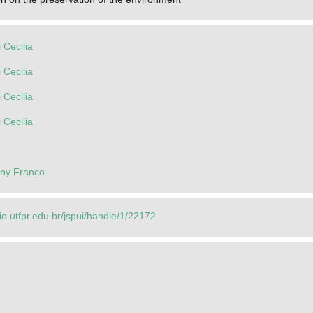
i Cecilia
i Cecilia
i Cecilia
i Cecilia
nny Franco
rio.utfpr.edu.br/jspui/handle/1/22172