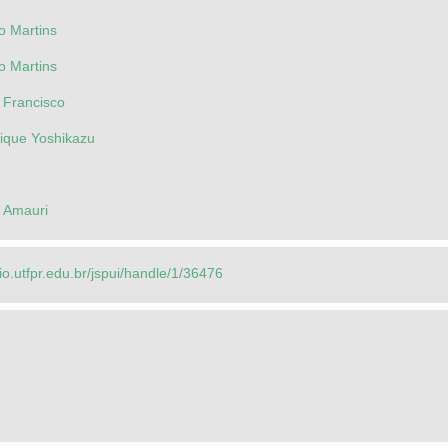
o Martins
o Martins
, Francisco
rique Yoshikazu
, Amauri
rio.utfpr.edu.br/jspui/handle/1/36476