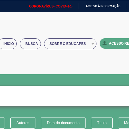
CORONAVÍRUS (COVID-19)
ACESSO À INFORMAÇÃO
Ministério da Defesa
Ministério das Relações
Mini
IR
Exteriores
PARA
O
Ministério da Cidadania
Ministério da Saúde
Mini
CONTEÚDO
ACESSO RE
INICIO
BUSCA
SOBRE O EDUCAPES
Ministério do Desenvolvimento
Controladoria-Geral da União
Minis
Regional
e do
Advocacia-Geral da União
Banco Central do Brasil
Plana
Autores
Data do documento
Título
Ma