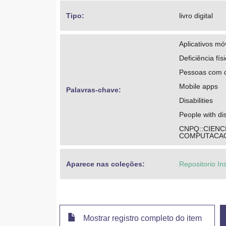
Tipo: 
livro digital
Aplicativos mó
Deficiência fís
Pessoas com de
Mobile apps
Palavras-chave: 
Disabilities
People with dis
CNPQ::CIENC
COMPUTACAO
Aparece nas coleções:
Repositorio In
Mostrar registro completo do item