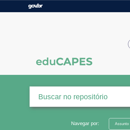
Casa Civil
Ministério da Justiça e
Segurança Pública
Ministério da Agricultura,
Ministério da Educação
Pecuária e Abastecimento
Ministério do Meio Ambiente
Ministério do Turismo
Secretaria de Governo
Gabinete de Segurança
Institucional
Navegar por:
Assunto