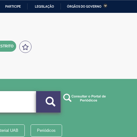
PARTICIPE
LEGISLAÇÃO
ÓRGÃOS DO GOVERNO
stério da Economia
Ministério da Infraestrutura
stério de Minas e Energia
Ministério da Ciência,
Tecnologia, Inovações e
Comunicações
STRITO
tério da Mulher, da Família
Secretaria-Geral
s Direitos Humanos
lto
terial UAB
Periódicos