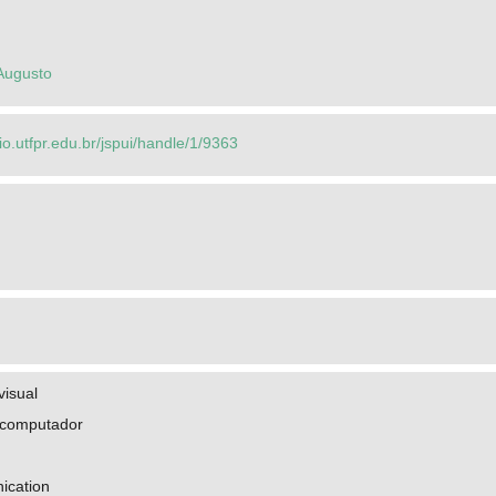
 Augusto
rio.utfpr.edu.br/jspui/handle/1/9363
isual
 computador
ication