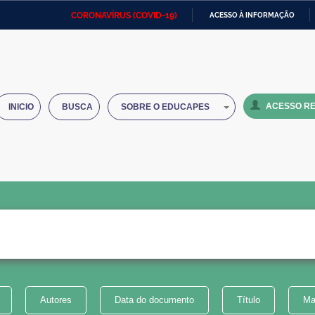
CORONAVÍRUS (COVID-19)
ACESSO À INFORMAÇÃO
Ministério da Defesa
Ministério das Relações
Mini
IR
Exteriores
PARA
O
Ministério da Cidadania
Ministério da Saúde
Mini
CONTEÚDO
ACESSO RE
INICIO
BUSCA
SOBRE O EDUCAPES
Ministério do Desenvolvimento
Controladoria-Geral da União
Minis
Regional
e do
Advocacia-Geral da União
Banco Central do Brasil
Plana
Autores
Data do documento
Título
Ma