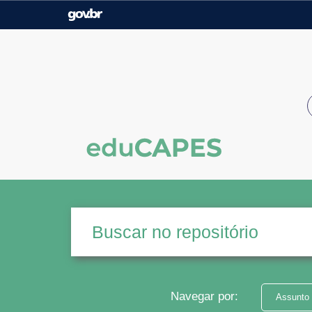
Casa Civil
Ministério da Justiça e
Segurança Pública
Ministério da Agricultura,
Ministério da Educação
Pecuária e Abastecimento
Ministério do Meio Ambiente
Ministério do Turismo
Secretaria de Governo
Gabinete de Segurança
Institucional
Navegar por:
Assunto