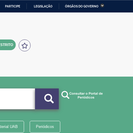
PARTICIPE
LEGISLAÇÃO
ÓRGÃOS DO GOVERNO
stério da Economia
Ministério da Infraestrutura
stério de Minas e Energia
Ministério da Ciência,
Tecnologia, Inovações e
Comunicações
STRITO
tério da Mulher, da Família
Secretaria-Geral
s Direitos Humanos
lto
terial UAB
Periódicos