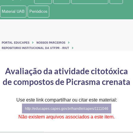
Ministério de Minas e Energia
Material UAB
Periódicos
Ministério da Ciência, Tecnologia, Inovações e Comunicações
Ministério do Meio Ambiente
PORTAL EDUCAPES
NOSSOS PARCEIROS
Ministério do Turismo
REPOSITORIO INSTITUCIONAL DA UTFPR - RIUT
Ministério do Desenvolvimento Regional
Avaliação da atividade citotóxica
Controladoria-Geral da União
de compostos de Picrasma crenata
Ministério da Mulher, da Família e dos Direitos Humanos
Use este link compartilhar ou citar este material:
Secretaria-Geral
http://educapes.capes.gov.br/handle/capes/1111046
Secretaria de Governo
Não existem arquivos associados a este item.
Gabinete de Segurança Institucional