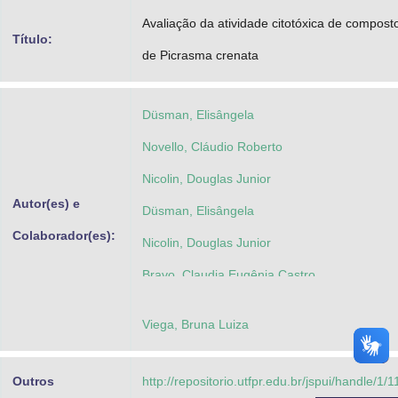
Advocacia-Geral da União
Avaliação da atividade citotóxica de compost
Título:
de Picrasma crenata
Banco Central do Brasil
Planalto
Düsman, Elisângela
Novello, Cláudio Roberto
Nicolin, Douglas Junior
Autor(es) e
Düsman, Elisângela
Colaborador(es):
Nicolin, Douglas Junior
Bravo, Claudia Eugênia Castro
Viega, Bruna Luiza
Outros
http://repositorio.utfpr.edu.br/jspui/handle/1/