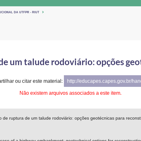
UCIONAL DA UTFPR - RIUT
 de um talude rodoviário: opções geo
tilhar ou citar este material:
http://educapes.capes.gov.br/ha
Não existem arquivos associados a este item.
 de ruptura de um talude rodoviário: opções geotécnicas para recons
case of a highway embankment: geotechnical options for reconstructio