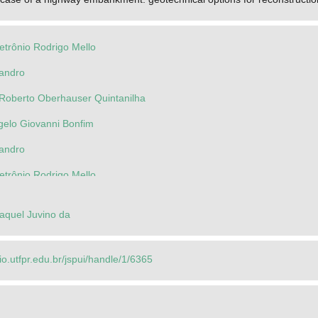
trônio Rodrigo Mello
andro
 Roberto Oberhauser Quintanilha
gelo Giovanni Bonfim
andro
trônio Rodrigo Mello
aquel Juvino da
rio.utfpr.edu.br/jspui/handle/1/6365