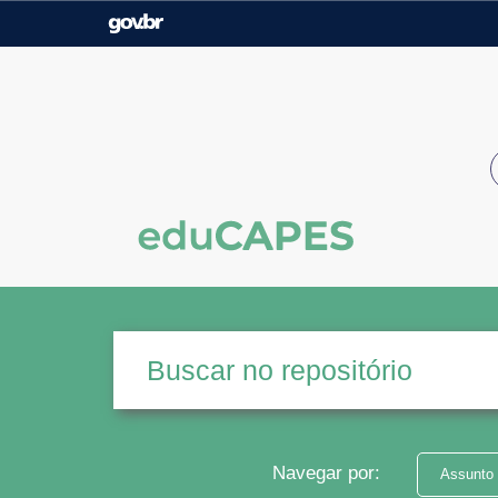
Casa Civil
Ministério da Justiça e
Segurança Pública
Ministério da Agricultura,
Ministério da Educação
Pecuária e Abastecimento
Ministério do Meio Ambiente
Ministério do Turismo
Secretaria de Governo
Gabinete de Segurança
Institucional
Navegar por:
Assunto