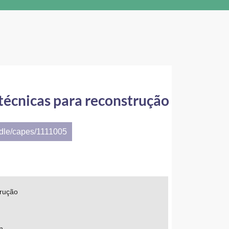
técnicas para reconstrução
ndle/capes/1111005
trução
n