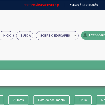
CORONAVÍRUS (COVID-19)
ACESSO À INFORMAÇÃO
Ministério da Defesa
Ministério das Relações
Mini
IR
Exteriores
PARA
O
Ministério da Cidadania
Ministério da Saúde
Mini
CONTEÚDO
ACESSO RE
INICIO
BUSCA
SOBRE O EDUCAPES
Ministério do Desenvolvimento
Controladoria-Geral da União
Minis
Regional
e do
Advocacia-Geral da União
Banco Central do Brasil
Plana
Autores
Data do documento
Título
Ma