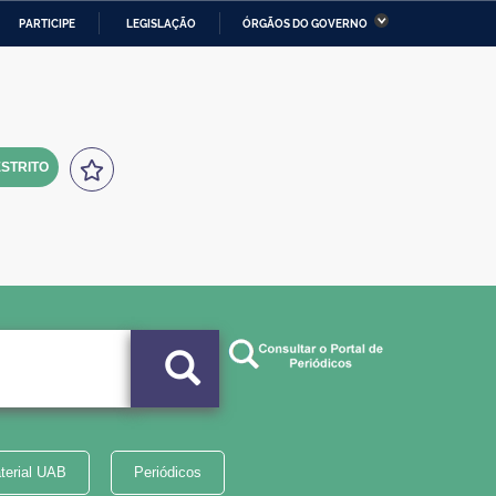
PARTICIPE
LEGISLAÇÃO
ÓRGÃOS DO GOVERNO
stério da Economia
Ministério da Infraestrutura
stério de Minas e Energia
Ministério da Ciência,
Tecnologia, Inovações e
Comunicações
STRITO
tério da Mulher, da Família
Secretaria-Geral
s Direitos Humanos
lto
terial UAB
Periódicos