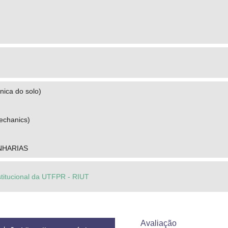
nica do solo)
echanics)
NHARIAS
stitucional da UTFPR - RIUT
Avaliação