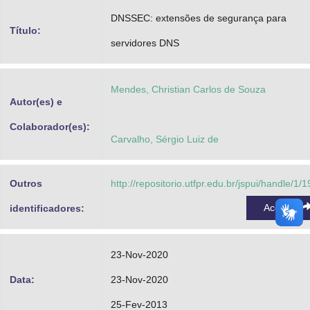
Advocacia-Geral da União
DNSSEC: extensões de segurança para
Título:
servidores DNS
Banco Central do Brasil
Planalto
Mendes, Christian Carlos de Souza
Autor(es) e
Colaborador(es):
Carvalho, Sérgio Luiz de
Outros
http://repositorio.utfpr.edu.br/jspui/handle/1/
Acessar
identificadores:
23-Nov-2020
Data:
23-Nov-2020
25-Fev-2013