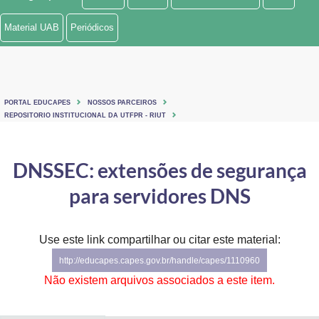
Ministério de Minas e Energia
Material UAB
Periódicos
Ministério da Ciência, Tecnologia, Inovações e Comunicações
Ministério do Meio Ambiente
PORTAL EDUCAPES
NOSSOS PARCEIROS
Ministério do Turismo
REPOSITORIO INSTITUCIONAL DA UTFPR - RIUT
Ministério do Desenvolvimento Regional
DNSSEC: extensões de segurança
Controladoria-Geral da União
para servidores DNS
Ministério da Mulher, da Família e dos Direitos Humanos
Use este link compartilhar ou citar este material:
Secretaria-Geral
http://educapes.capes.gov.br/handle/capes/1110960
Secretaria de Governo
Não existem arquivos associados a este item.
Gabinete de Segurança Institucional