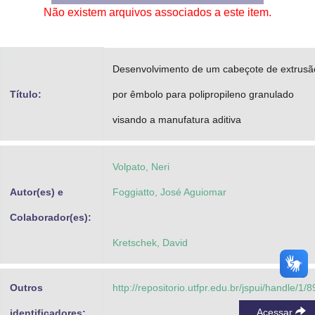
Não existem arquivos associados a este item.
Advocacia-Geral da União
Banco Central do Brasil
Desenvolvimento de um cabeçote de extrusã
Planalto
Título:
por êmbolo para polipropileno granulado
visando a manufatura aditiva
Volpato, Neri
Autor(es) e
Foggiatto, José Aguiomar
Colaborador(es):
Kretschek, David
Outros
http://repositorio.utfpr.edu.br/jspui/handle/1/8
Acessar
identificadores: