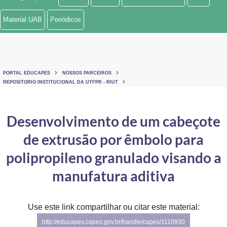
Ministério de Minas e Energia
Material UAB
Periódicos
Ministério da Ciência, Tecnologia, Inovações e Comunicações
Ministério do Meio Ambiente
PORTAL EDUCAPES
NOSSOS PARCEIROS
Ministério do Turismo
REPOSITORIO INSTITUCIONAL DA UTFPR - RIUT
Ministério do Desenvolvimento Regional
Desenvolvimento de um cabeçote
Controladoria-Geral da União
de extrusão por êmbolo para
Ministério da Mulher, da Família e dos Direitos Humanos
polipropileno granulado visando a
Secretaria-Geral
manufatura aditiva
Secretaria de Governo
Use este link compartilhar ou citar este material:
Gabinete de Segurança Institucional
http://educapes.capes.gov.br/handle/capes/1110930