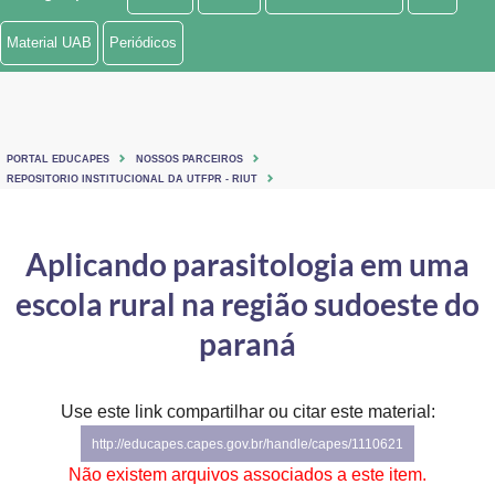
Ministério de Minas e Energia
Material UAB
Periódicos
Ministério da Ciência, Tecnologia, Inovações e Comunicações
Ministério do Meio Ambiente
PORTAL EDUCAPES
NOSSOS PARCEIROS
Ministério do Turismo
REPOSITORIO INSTITUCIONAL DA UTFPR - RIUT
Ministério do Desenvolvimento Regional
Aplicando parasitologia em uma
Controladoria-Geral da União
escola rural na região sudoeste do
Ministério da Mulher, da Família e dos Direitos Humanos
paraná
Secretaria-Geral
Use este link compartilhar ou citar este material:
Secretaria de Governo
http://educapes.capes.gov.br/handle/capes/1110621
Gabinete de Segurança Institucional
Não existem arquivos associados a este item.