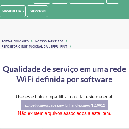
Ministério de Minas e Energia
Material UAB
Periódicos
Ministério da Ciência, Tecnologia, Inovações e Comunicações
Ministério do Meio Ambiente
PORTAL EDUCAPES
NOSSOS PARCEIROS
Ministério do Turismo
REPOSITORIO INSTITUCIONAL DA UTFPR - RIUT
Ministério do Desenvolvimento Regional
Qualidade de serviço em uma rede
Controladoria-Geral da União
WiFi definida por software
Ministério da Mulher, da Família e dos Direitos Humanos
Use este link compartilhar ou citar este material:
Secretaria-Geral
http://educapes.capes.gov.br/handle/capes/1110612
Secretaria de Governo
Não existem arquivos associados a este item.
Gabinete de Segurança Institucional