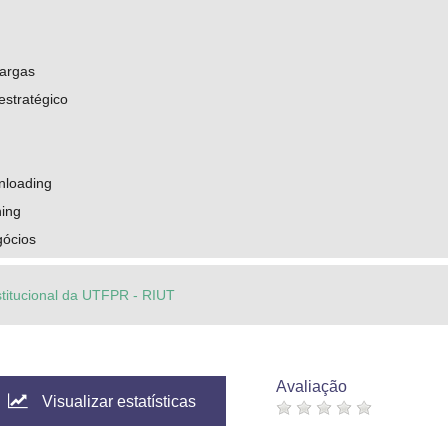
argas
estratégico
nloading
ning
gócios
stitucional da UTFPR - RIUT
Avaliação
Visualizar estatísticas