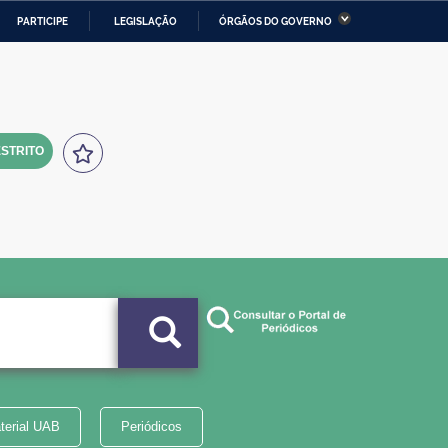
PARTICIPE
LEGISLAÇÃO
ÓRGÃOS DO GOVERNO
stério da Economia
Ministério da Infraestrutura
stério de Minas e Energia
Ministério da Ciência,
Tecnologia, Inovações e
Comunicações
STRITO
tério da Mulher, da Família
Secretaria-Geral
s Direitos Humanos
lto
terial UAB
Periódicos