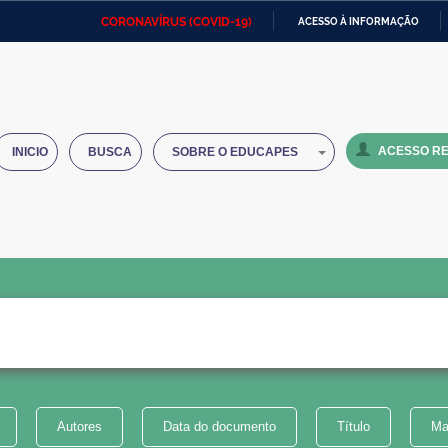
CORONAVÍRUS (COVID-19)
ACESSO À INFORMAÇÃO
Ministério da Defesa
Ministério das Relações
Mini
IR
Exteriores
PARA
O
Ministério da Cidadania
Ministério da Saúde
Mini
CONTEÚDO
ACESSO RE
INICIO
BUSCA
SOBRE O EDUCAPES
Ministério do Desenvolvimento
Controladoria-Geral da União
Minis
Regional
e do
Advocacia-Geral da União
Banco Central do Brasil
Plana
Autores
Data do documento
Título
Ma