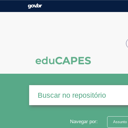
Casa Civil
Ministério da Justiça e
Segurança Pública
Ministério da Agricultura,
Ministério da Educação
Pecuária e Abastecimento
Ministério do Meio Ambiente
Ministério do Turismo
Secretaria de Governo
Gabinete de Segurança
Institucional
Navegar por:
Assunto