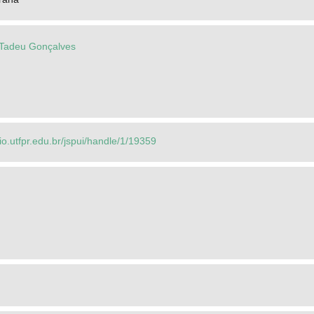
 Tadeu Gonçalves
rio.utfpr.edu.br/jspui/handle/1/19359