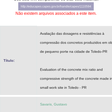
Advocacia-Geral da União
http://educapes.capes.gov.br/handle/capes/1110594
Não existem arquivos associados a este item.
Banco Central do Brasil
Planalto
Avaliação das dosagens e resistências à
compressão dos concretos produzidos em ob
de pequeno porte na cidade de Toledo-PR
Título:
Evaluation of the concrete mix ratio and
compressive strength of the concrete made i
small work site in Toledo - PR
Savaris, Gustavo