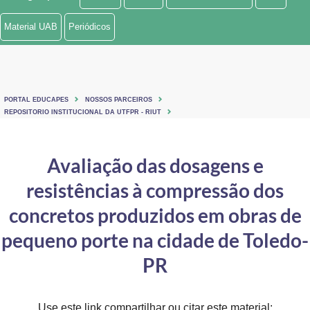
Ministério de Minas e Energia
Material UAB
Periódicos
Ministério da Ciência, Tecnologia, Inovações e Comunicações
Ministério do Meio Ambiente
PORTAL EDUCAPES
NOSSOS PARCEIROS
Ministério do Turismo
REPOSITORIO INSTITUCIONAL DA UTFPR - RIUT
Ministério do Desenvolvimento Regional
Avaliação das dosagens e
Controladoria-Geral da União
resistências à compressão dos
Ministério da Mulher, da Família e dos Direitos Humanos
concretos produzidos em obras de
Secretaria-Geral
pequeno porte na cidade de Toledo-
PR
Secretaria de Governo
Gabinete de Segurança Institucional
Use este link compartilhar ou citar este material: