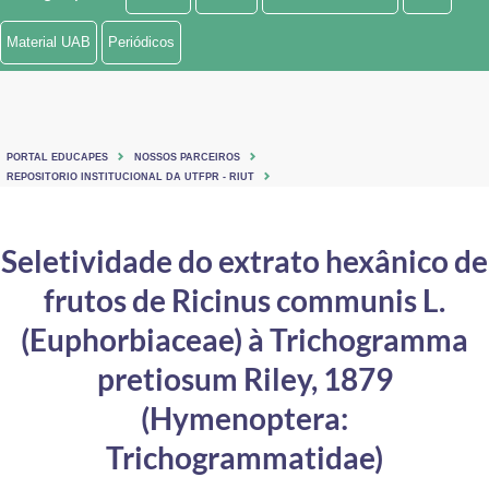
Ministério de Minas e Energia
Material UAB
Periódicos
Ministério da Ciência, Tecnologia, Inovações e Comunicações
Ministério do Meio Ambiente
PORTAL EDUCAPES
NOSSOS PARCEIROS
Ministério do Turismo
REPOSITORIO INSTITUCIONAL DA UTFPR - RIUT
Ministério do Desenvolvimento Regional
Seletividade do extrato hexânico de
Controladoria-Geral da União
frutos de Ricinus communis L.
Ministério da Mulher, da Família e dos Direitos Humanos
(Euphorbiaceae) à Trichogramma
Secretaria-Geral
pretiosum Riley, 1879
(Hymenoptera:
Secretaria de Governo
Trichogrammatidae)
Gabinete de Segurança Institucional