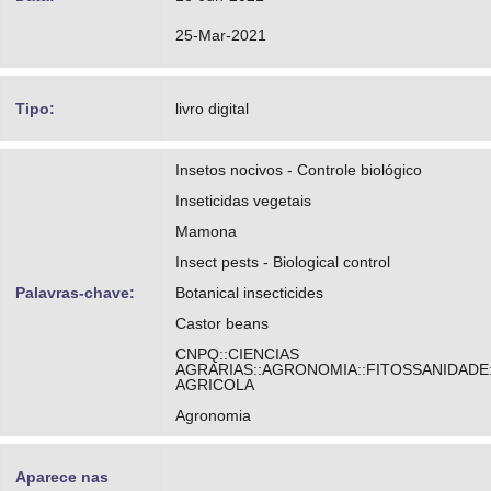
https://orcid.org/0000-0002-4316-2806
25-Mar-2021
http://lattes.cnpq.br/8348471937739333
Pietrowski, Vanda
Tipo:
livro digital
https://orcid.org/0000-0003-3276-4980
Insetos nocivos - Controle biológico
http://lattes.cnpq.br/4096969254883942
Inseticidas vegetais
Mamona
Insect pests - Biological control
Palavras-chave:
Botanical insecticides
Castor beans
CNPQ::CIENCIAS
AGRARIAS::AGRONOMIA::FITOSSANIDADE
AGRICOLA
Agronomia
Aparece nas