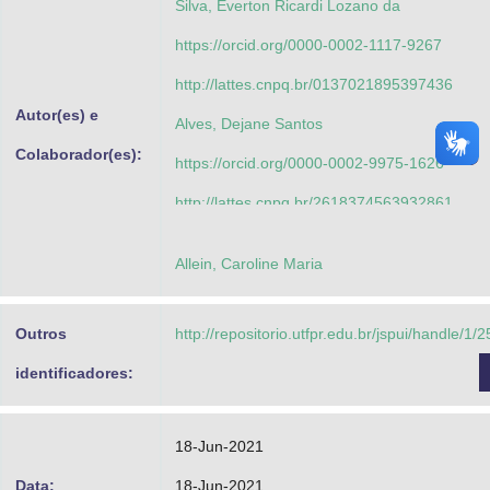
Silva, Everton Ricardi Lozano da
https://orcid.org/0000-0002-1117-9267
http://lattes.cnpq.br/0137021895397436
Autor(es) e
Alves, Dejane Santos
Colaborador(es):
https://orcid.org/0000-0002-9975-1626
http://lattes.cnpq.br/2618374563932861
Silva, Everton Ricardi Lozano da
Allein, Caroline Maria
https://orcid.org/0000-0002-1117-9267
http://lattes.cnpq.br/0137021895397436
Outros
http://repositorio.utfpr.edu.br/jspui/handle/1/
Potrich, Michele
identificadores:
https://orcid.org/0000-0002-4861-5536
http://lattes.cnpq.br/6017285848848713
18-Jun-2021
Costa-Lima, Tiago Cardoso da
Data:
18-Jun-2021