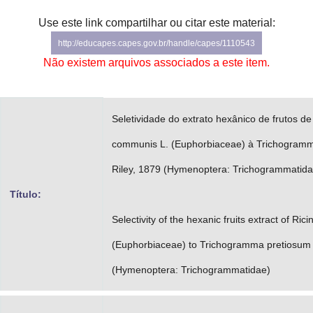
Advocacia-Geral da União
Use este link compartilhar ou citar este material:
http://educapes.capes.gov.br/handle/capes/1110543
Banco Central do Brasil
Não existem arquivos associados a este item.
Planalto
Seletividade do extrato hexânico de frutos de
communis L. (Euphorbiaceae) à Trichogram
Riley, 1879 (Hymenoptera: Trichogrammatida
Título:
Selectivity of the hexanic fruits extract of Ri
(Euphorbiaceae) to Trichogramma pretiosum 
(Hymenoptera: Trichogrammatidae)