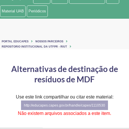
Ministério de Minas e Energia
Material UAB
Periódicos
Ministério da Ciência, Tecnologia, Inovações e Comunicações
Ministério do Meio Ambiente
PORTAL EDUCAPES
NOSSOS PARCEIROS
Ministério do Turismo
REPOSITORIO INSTITUCIONAL DA UTFPR - RIUT
Ministério do Desenvolvimento Regional
Alternativas de destinação de
Controladoria-Geral da União
resíduos de MDF
Ministério da Mulher, da Família e dos Direitos Humanos
Use este link compartilhar ou citar este material:
Secretaria-Geral
http://educapes.capes.gov.br/handle/capes/1110530
Secretaria de Governo
Não existem arquivos associados a este item.
Gabinete de Segurança Institucional