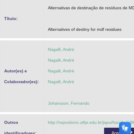
Advocacia-Geral da União
Alternativas de destinação de resíduos de M
Título:
Banco Central do Brasil
Alternatives of destiny for mdf residues
Planalto
Nagalli, André
Nagalli, André
Autor(es) e
Nagalli, André
Colaborador(es):
Nagalli, André
Johansson, Fernando
Outros
http://repositorio.utfpr.edu.br/jspui/handle/1/
Acessar
identificadores: