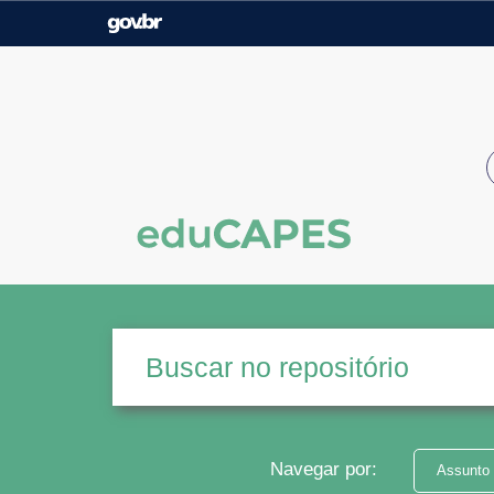
Casa Civil
Ministério da Justiça e
Segurança Pública
Ministério da Agricultura,
Ministério da Educação
Pecuária e Abastecimento
Ministério do Meio Ambiente
Ministério do Turismo
Secretaria de Governo
Gabinete de Segurança
Institucional
Navegar por:
Assunto