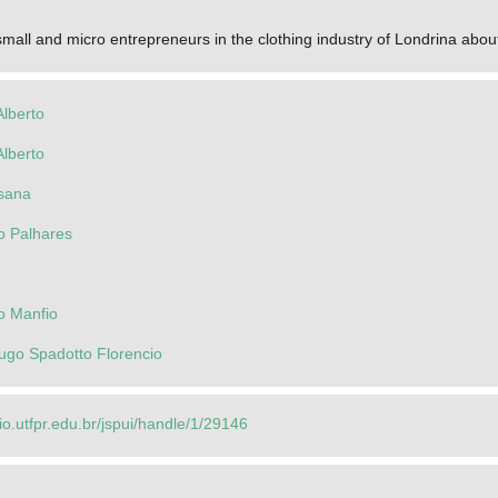
small and micro entrepreneurs in the clothing industry of Londrina abou
Alberto
Alberto
osana
o Palhares
o Manfio
Hugo Spadotto Florencio
rio.utfpr.edu.br/jspui/handle/1/29146