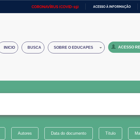
CORONAVÍRUS (COVID-19)
ACESSO À INFORMAÇÃO
Ministério da Defesa
Ministério das Relações
Mini
IR
Exteriores
PARA
O
Ministério da Cidadania
Ministério da Saúde
Mini
CONTEÚDO
ACESSO RE
INICIO
BUSCA
SOBRE O EDUCAPES
Ministério do Desenvolvimento
Controladoria-Geral da União
Minis
Regional
e do
Advocacia-Geral da União
Banco Central do Brasil
Plana
Autores
Data do documento
Título
Ma