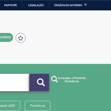
PARTICIPE
LEGISLAÇÃO
ÓRGÃOS DO GOVERNO
stério da Economia
Ministério da Infraestrutura
stério de Minas e Energia
Ministério da Ciência,
Tecnologia, Inovações e
Comunicações
STRITO
tério da Mulher, da Família
Secretaria-Geral
s Direitos Humanos
lto
terial UAB
Periódicos