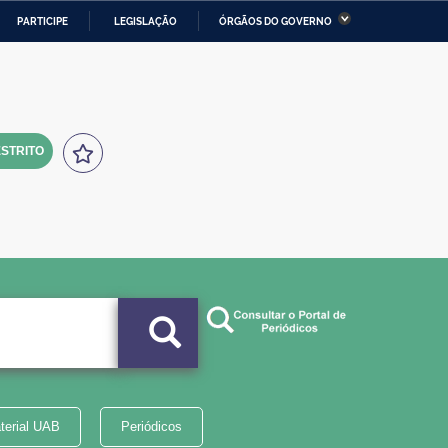
PARTICIPE
LEGISLAÇÃO
ÓRGÃOS DO GOVERNO
stério da Economia
Ministério da Infraestrutura
stério de Minas e Energia
Ministério da Ciência,
Tecnologia, Inovações e
Comunicações
STRITO
tério da Mulher, da Família
Secretaria-Geral
s Direitos Humanos
lto
terial UAB
Periódicos