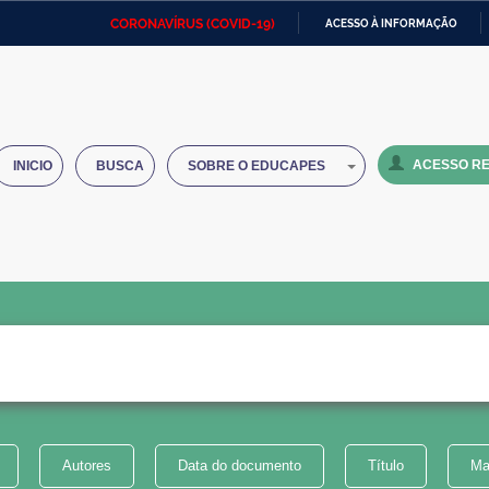
CORONAVÍRUS (COVID-19)
ACESSO À INFORMAÇÃO
Ministério da Defesa
Ministério das Relações
Mini
IR
Exteriores
PARA
O
Ministério da Cidadania
Ministério da Saúde
Mini
CONTEÚDO
ACESSO RE
INICIO
BUSCA
SOBRE O EDUCAPES
Ministério do Desenvolvimento
Controladoria-Geral da União
Minis
Regional
e do
Advocacia-Geral da União
Banco Central do Brasil
Plana
Autores
Data do documento
Título
Ma