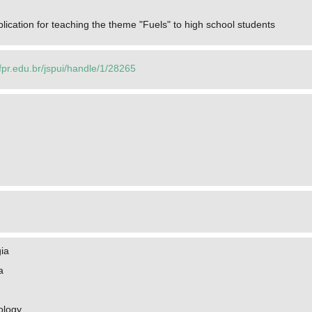
lication for teaching the theme "Fuels" to high school students
utfpr.edu.br/jspui/handle/1/28265
ia
a
ology