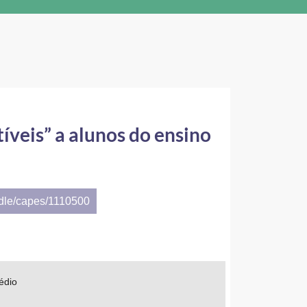
íveis” a alunos do ensino
ndle/capes/1110500
édio