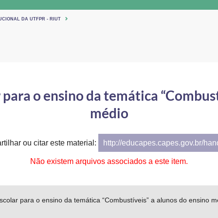
UCIONAL DA UTFPR - RIUT
r para o ensino da temática “Combust
médio
tilhar ou citar este material:
http://educapes.capes.gov.br/ha
Não existem arquivos associados a este item.
escolar para o ensino da temática “Combustíveis” a alunos do ensino m