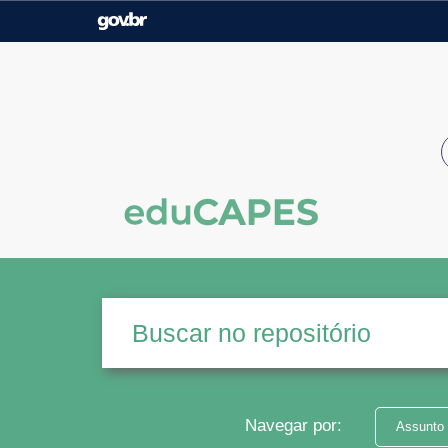
Casa Civil
Ministério da Justiça e
Segurança Pública
Ministério da Agricultura,
Ministério da Educação
Pecuária e Abastecimento
Ministério do Meio Ambiente
Ministério do Turismo
Secretaria de Governo
Gabinete de Segurança
Institucional
Navegar por:
Assunto