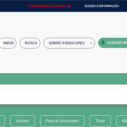
CORONAVÍRUS (COVID-19)
ACESSO À INFORMAÇÃO
Ministério da Defesa
Ministério das Relações
Mini
IR
Exteriores
PARA
O
Ministério da Cidadania
Ministério da Saúde
Mini
CONTEÚDO
ACESSO RE
INICIO
BUSCA
SOBRE O EDUCAPES
Ministério do Desenvolvimento
Controladoria-Geral da União
Minis
Regional
e do
Advocacia-Geral da União
Banco Central do Brasil
Plana
Autores
Data do documento
Título
Ma