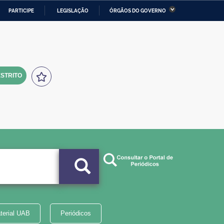
PARTICIPE
LEGISLAÇÃO
ÓRGÃOS DO GOVERNO
stério da Economia
Ministério da Infraestrutura
stério de Minas e Energia
Ministério da Ciência,
Tecnologia, Inovações e
Comunicações
STRITO
tério da Mulher, da Família
Secretaria-Geral
s Direitos Humanos
lto
terial UAB
Periódicos