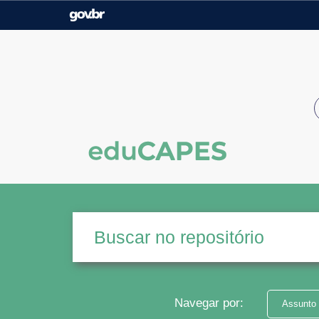
Casa Civil
Ministério da Justiça e
Segurança Pública
Ministério da Agricultura,
Ministério da Educação
Pecuária e Abastecimento
Ministério do Meio Ambiente
Ministério do Turismo
Secretaria de Governo
Gabinete de Segurança
Institucional
Navegar por:
Assunto