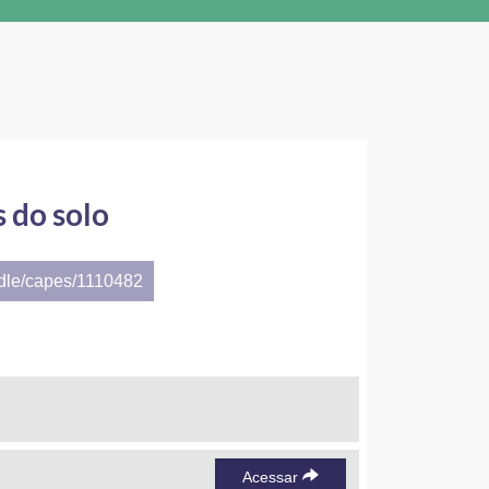
s do solo
ndle/capes/1110482
Acessar