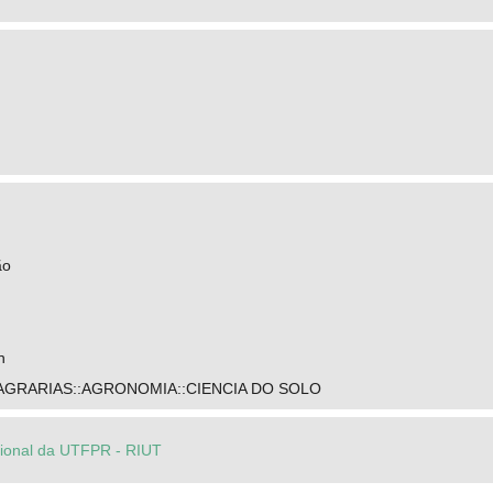
ão
n
 AGRARIAS::AGRONOMIA::CIENCIA DO SOLO
ucional da UTFPR - RIUT