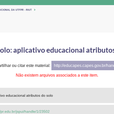
UCIONAL DA UTFPR - RIUT
olo: aplicativo educacional atributo
tilhar ou citar este material:
http://educapes.capes.gov.br/ha
Não existem arquivos associados a este item.
tivo educacional atributos do solo
utfpr.edu.br/jspui/handle/1/23502