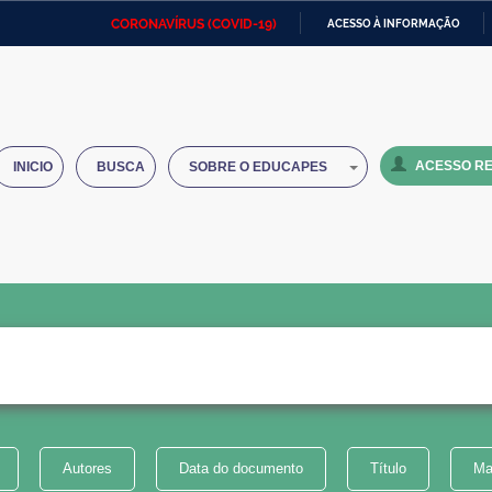
CORONAVÍRUS (COVID-19)
ACESSO À INFORMAÇÃO
Ministério da Defesa
Ministério das Relações
Mini
IR
Exteriores
PARA
O
Ministério da Cidadania
Ministério da Saúde
Mini
CONTEÚDO
ACESSO RE
INICIO
BUSCA
SOBRE O EDUCAPES
Ministério do Desenvolvimento
Controladoria-Geral da União
Minis
Regional
e do
Advocacia-Geral da União
Banco Central do Brasil
Plana
Autores
Data do documento
Título
Ma