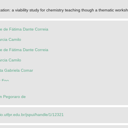
ation: a viability study for chemistry teaching though a thematic works
e de Fátima Dante Correia
árcia Camilo
e de Fátima Dante Correia
árcia Camilo
ita Gabriela Comar
r Eno
n Pegoraro de
rio.utfpr.edu.br/jspui/handle/1/12321