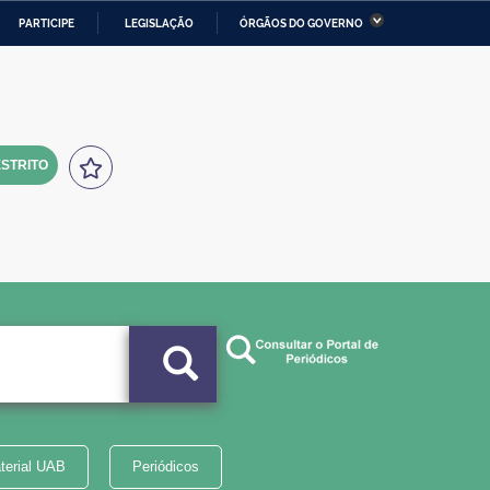
PARTICIPE
LEGISLAÇÃO
ÓRGÃOS DO GOVERNO
stério da Economia
Ministério da Infraestrutura
stério de Minas e Energia
Ministério da Ciência,
Tecnologia, Inovações e
Comunicações
STRITO
tério da Mulher, da Família
Secretaria-Geral
s Direitos Humanos
lto
terial UAB
Periódicos