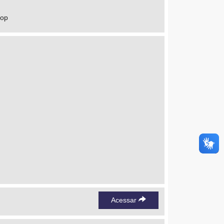
hop
Acessar