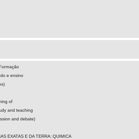
 Formação
udo e ensino
es)
ning of
udy and teaching
ssion and debate)
IAS EXATAS E DA TERRA::QUIMICA