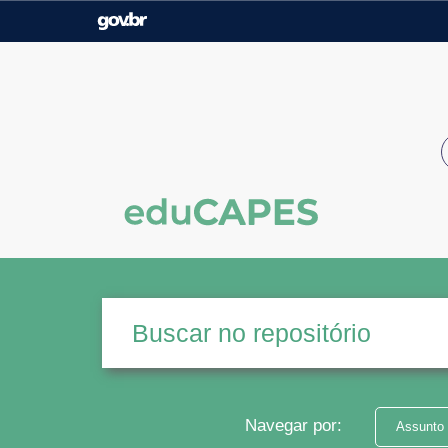
Casa Civil
Ministério da Justiça e
Segurança Pública
Ministério da Agricultura,
Ministério da Educação
Pecuária e Abastecimento
Ministério do Meio Ambiente
Ministério do Turismo
Secretaria de Governo
Gabinete de Segurança
Institucional
Navegar por:
Assunto