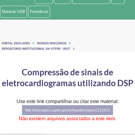
Ministério de Minas e Energia
Material UAB
Periódicos
Ministério da Ciência, Tecnologia, Inovações e Comunicações
Ministério do Meio Ambiente
PORTAL EDUCAPES
NOSSOS PARCEIROS
Ministério do Turismo
REPOSITORIO INSTITUCIONAL DA UTFPR - RIUT
Ministério do Desenvolvimento Regional
Compressão de sinais de
Controladoria-Geral da União
eletrocardiogramas utilizando DSP
Ministério da Mulher, da Família e dos Direitos Humanos
Use este link compartilhar ou citar este material:
Secretaria-Geral
http://educapes.capes.gov.br/handle/capes/1110413
Secretaria de Governo
Não existem arquivos associados a este item.
Gabinete de Segurança Institucional