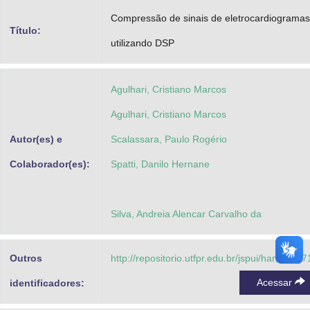
Advocacia-Geral da União
Compressão de sinais de eletrocardiogramas
Título:
utilizando DSP
Banco Central do Brasil
Planalto
Agulhari, Cristiano Marcos
Agulhari, Cristiano Marcos
Autor(es) e
Scalassara, Paulo Rogério
Colaborador(es):
Spatti, Danilo Hernane
Silva, Andreia Alencar Carvalho da
Outros
http://repositorio.utfpr.edu.br/jspui/handle/1/7
Acessar
identificadores: