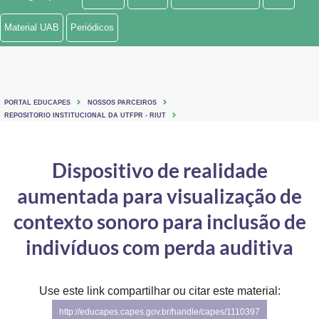
Ministério de Minas e Energia
Material UAB
Periódicos
Ministério da Ciência, Tecnologia, Inovações e Comunicações
Ministério do Meio Ambiente
PORTAL EDUCAPES
NOSSOS PARCEIROS
Ministério do Turismo
REPOSITORIO INSTITUCIONAL DA UTFPR - RIUT
Ministério do Desenvolvimento Regional
Dispositivo de realidade
Controladoria-Geral da União
aumentada para visualização de
Ministério da Mulher, da Família e dos Direitos Humanos
contexto sonoro para inclusão de
Secretaria-Geral
indivíduos com perda auditiva
Secretaria de Governo
Use este link compartilhar ou citar este material:
Gabinete de Segurança Institucional
http://educapes.capes.gov.br/handle/capes/1110397