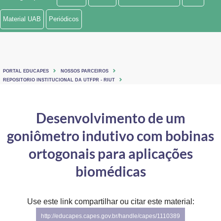
Ministério de Minas e Energia
Material UAB
Periódicos
Ministério da Ciência, Tecnologia, Inovações e Comunicações
Ministério do Meio Ambiente
PORTAL EDUCAPES
NOSSOS PARCEIROS
Ministério do Turismo
REPOSITORIO INSTITUCIONAL DA UTFPR - RIUT
Ministério do Desenvolvimento Regional
Desenvolvimento de um
Controladoria-Geral da União
goniômetro indutivo com bobinas
Ministério da Mulher, da Família e dos Direitos Humanos
ortogonais para aplicações
Secretaria-Geral
biomédicas
Secretaria de Governo
Use este link compartilhar ou citar este material:
Gabinete de Segurança Institucional
http://educapes.capes.gov.br/handle/capes/1110389