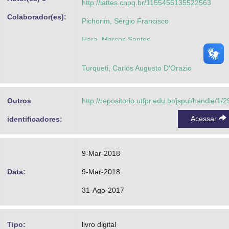
http://lattes.cnpq.br/1155455135522563
Colaborador(es):
Pichorim, Sérgio Francisco
Hara, Marcos Santos
Assef, Amauri Amorin
Turqueti, Carlos Augusto D'Orazio
Outros
http://repositorio.utfpr.edu.br/jspui/handle/1/
Acessar
identificadores:
9-Mar-2018
Data:
9-Mar-2018
31-Ago-2017
Tipo:
livro digital