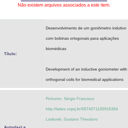
Não existem arquivos associados a este item.
Advocacia-Geral da União
Banco Central do Brasil
Desenvolvimento de um goniômetro indutivo
Planalto
com bobinas ortogonais para aplicações
biomédicas
Título:
Development of an inductive goniometer with
orthogonal coils for biomedical applications
Pichorim, Sérgio Francisco
http://lattes.cnpq.br/5874071100916364
Laskoski, Gustavo Theodoro
Autor(es) e