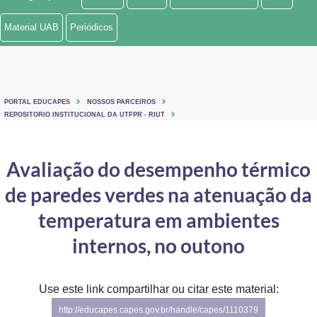
Ministério de Minas e Energia
Material UAB
Periódicos
Ministério da Ciência, Tecnologia, Inovações e Comunicações
Ministério do Meio Ambiente
PORTAL EDUCAPES
NOSSOS PARCEIROS
Ministério do Turismo
REPOSITORIO INSTITUCIONAL DA UTFPR - RIUT
Ministério do Desenvolvimento Regional
Avaliação do desempenho térmico
Controladoria-Geral da União
de paredes verdes na atenuação da
Ministério da Mulher, da Família e dos Direitos Humanos
temperatura em ambientes
Secretaria-Geral
internos, no outono
Secretaria de Governo
Use este link compartilhar ou citar este material:
Gabinete de Segurança Institucional
http://educapes.capes.gov.br/handle/capes/1110379