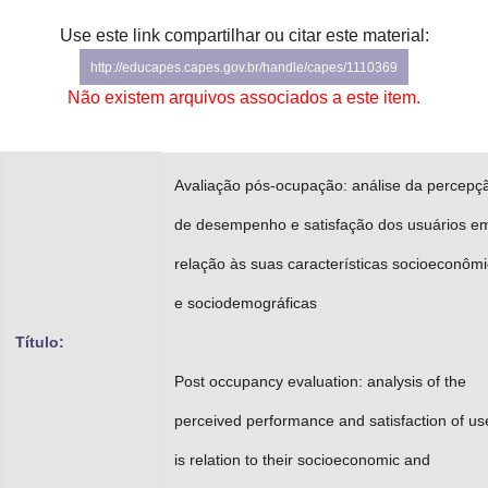
Advocacia-Geral da União
Use este link compartilhar ou citar este material:
http://educapes.capes.gov.br/handle/capes/1110369
Banco Central do Brasil
Não existem arquivos associados a este item.
Planalto
Avaliação pós-ocupação: análise da percepç
de desempenho e satisfação dos usuários e
relação às suas características socioeconôm
e sociodemográficas
Título:
Post occupancy evaluation: analysis of the
perceived performance and satisfaction of us
is relation to their socioeconomic and