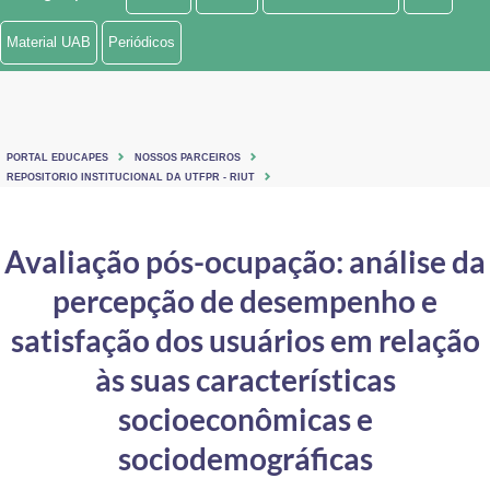
Ministério de Minas e Energia
Material UAB
Periódicos
Ministério da Ciência, Tecnologia, Inovações e Comunicações
Ministério do Meio Ambiente
PORTAL EDUCAPES
NOSSOS PARCEIROS
Ministério do Turismo
REPOSITORIO INSTITUCIONAL DA UTFPR - RIUT
Ministério do Desenvolvimento Regional
Avaliação pós-ocupação: análise da
Controladoria-Geral da União
percepção de desempenho e
Ministério da Mulher, da Família e dos Direitos Humanos
satisfação dos usuários em relação
Secretaria-Geral
às suas características
socioeconômicas e
Secretaria de Governo
sociodemográficas
Gabinete de Segurança Institucional