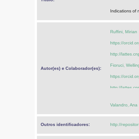
Indications o
Ruffini, Mirian
https://orcid
http://lattes
Fioruci, Welli
Autor(es) e Colaborador(es): 
https://orcid
http://lattes
Ribeiro, Ivan 
Valandro, Ana
https://orcid
http://lattes
Outros identificadores: 
http://reposito
Stankiewicz, 