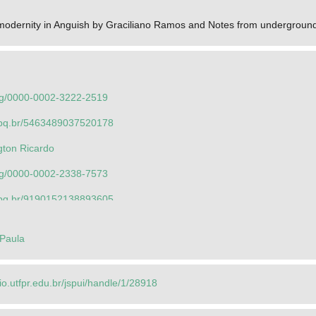
f modernity in Anguish by Graciliano Ramos and Notes from undergrou
.org/0000-0002-3222-2519
.cnpq.br/5463489037520178
ngton Ricardo
.org/0000-0002-2338-7573
.cnpq.br/9190152138893605
Marcos
 Paula
.org/0000-0002-1800-5489
.cnpq.br/6091564611629240
rio.utfpr.edu.br/jspui/handle/1/28918
Mariese Ribas