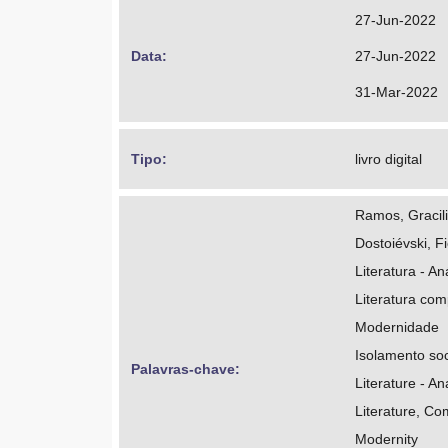
https://orcid
27-Jun-2022
http://lattes.
Data: 
27-Jun-2022
Fioruci, Welli
31-Mar-2022
https://orcid
http://lattes
Tipo: 
livro digital
Ramos, Gracil
Dostoiévski, F
Literatura - An
Literatura co
Modernidade
Isolamento soci
Palavras-chave: 
Literature - An
Literature, Co
Modernity