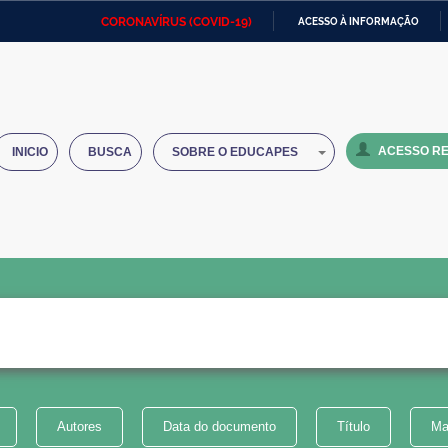
CORONAVÍRUS (COVID-19)
ACESSO À INFORMAÇÃO
Ministério da Defesa
Ministério das Relações
Mini
IR
Exteriores
PARA
O
Ministério da Cidadania
Ministério da Saúde
Mini
CONTEÚDO
ACESSO RE
INICIO
BUSCA
SOBRE O EDUCAPES
Ministério do Desenvolvimento
Controladoria-Geral da União
Minis
Regional
e do
Advocacia-Geral da União
Banco Central do Brasil
Plana
Autores
Data do documento
Título
Ma