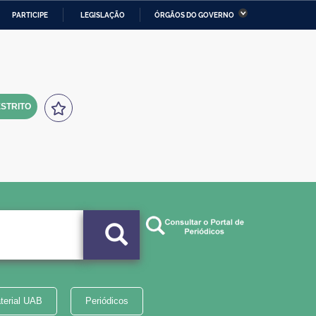
PARTICIPE
LEGISLAÇÃO
ÓRGÃOS DO GOVERNO
stério da Economia
Ministério da Infraestrutura
stério de Minas e Energia
Ministério da Ciência,
Tecnologia, Inovações e
Comunicações
STRITO
tério da Mulher, da Família
Secretaria-Geral
s Direitos Humanos
lto
terial UAB
Periódicos