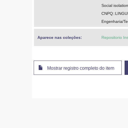
Social isolation
CNPQ::LINGU
Engenharia/Te
Aparece nas coleções:
Repositorio In
Mostrar registro completo do item