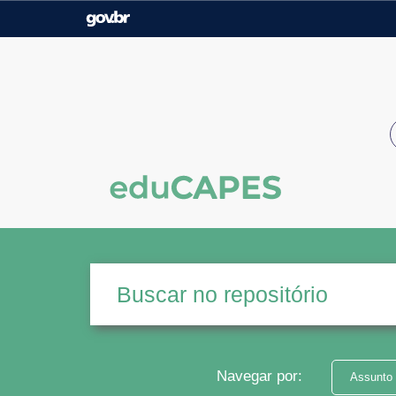
Casa Civil
Ministério da Justiça e
Segurança Pública
Ministério da Agricultura,
Ministério da Educação
Pecuária e Abastecimento
Ministério do Meio Ambiente
Ministério do Turismo
Secretaria de Governo
Gabinete de Segurança
Institucional
Navegar por:
Assunto