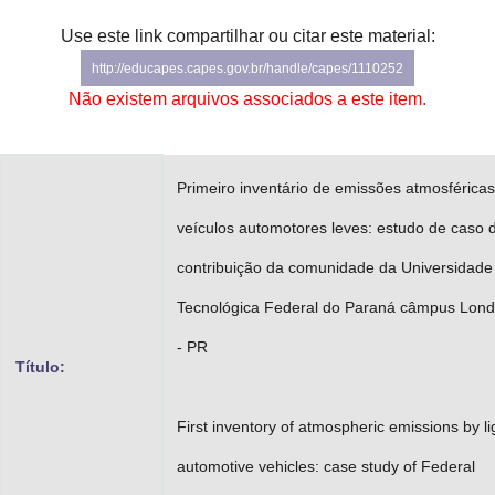
Advocacia-Geral da União
Use este link compartilhar ou citar este material:
http://educapes.capes.gov.br/handle/capes/1110252
Banco Central do Brasil
Não existem arquivos associados a este item.
Planalto
Primeiro inventário de emissões atmosféricas
veículos automotores leves: estudo de caso 
contribuição da comunidade da Universidade
Tecnológica Federal do Paraná câmpus Lond
- PR
Título:
First inventory of atmospheric emissions by li
automotive vehicles: case study of Federal