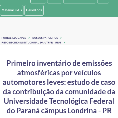
Ministério de Minas e Energia
Material UAB
Periódicos
Ministério da Ciência, Tecnologia, Inovações e Comunicações
Ministério do Meio Ambiente
PORTAL EDUCAPES
NOSSOS PARCEIROS
Ministério do Turismo
REPOSITORIO INSTITUCIONAL DA UTFPR - RIUT
Ministério do Desenvolvimento Regional
Primeiro inventário de emissões
Controladoria-Geral da União
atmosféricas por veículos
Ministério da Mulher, da Família e dos Direitos Humanos
automotores leves: estudo de caso
Secretaria-Geral
da contribuição da comunidade da
Universidade Tecnológica Federal
Secretaria de Governo
do Paraná câmpus Londrina - PR
Gabinete de Segurança Institucional