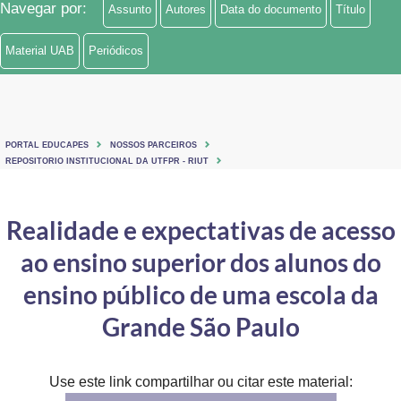
Navegar por:
Assunto
Autores
Data do documento
Título
Ministério de Minas e Energia
Material UAB
Periódicos
Ministério da Ciência, Tecnologia, Inovações e Comunicações
Ministério do Meio Ambiente
Ministério do Turismo
PORTAL EDUCAPES
NOSSOS PARCEIROS
REPOSITORIO INSTITUCIONAL DA UTFPR - RIUT
Ministério do Desenvolvimento Regional
Realidade e expectativas de acesso
Controladoria-Geral da União
ao ensino superior dos alunos do
Ministério da Mulher, da Família e dos Direitos Humanos
ensino público de uma escola da
Secretaria-Geral
Grande São Paulo
Secretaria de Governo
Gabinete de Segurança Institucional
Use este link compartilhar ou citar este material: