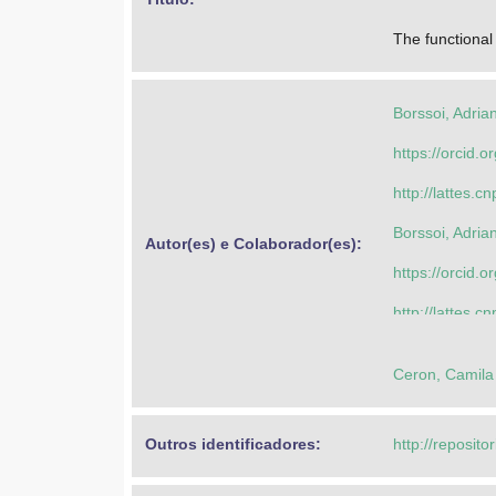
The functional
Borssoi, Adria
https://orcid
http://lattes
Borssoi, Adria
Autor(es) e Colaborador(es): 
https://orcid
http://lattes
Tortola, Emer
Ceron, Camila 
https://orcid
http://lattes
Outros identificadores: 
http://reposito
Malheiros, An