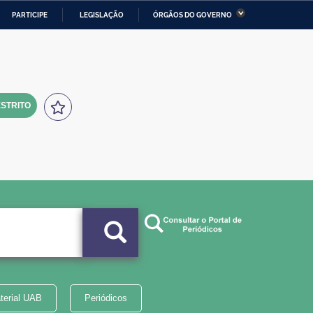
PARTICIPE
LEGISLAÇÃO
ÓRGÃOS DO GOVERNO
stério da Economia
Ministério da Infraestrutura
stério de Minas e Energia
Ministério da Ciência,
Tecnologia, Inovações e
Comunicações
STRITO
tério da Mulher, da Família
Secretaria-Geral
s Direitos Humanos
lto
terial UAB
Periódicos