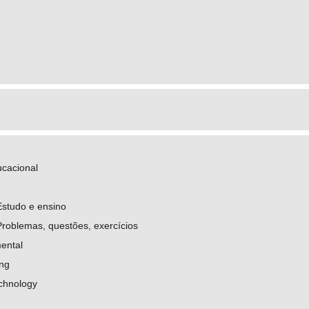
.cnpq.br/5362508392947986
ucacional
Estudo e ensino
Problemas, questões, exercícios
ental
ing
echnology