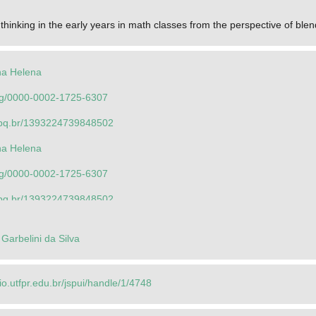
 thinking in the early years in math classes from the perspective of ble
na Helena
.org/0000-0002-1725-6307
.cnpq.br/1393224739848502
na Helena
.org/0000-0002-1725-6307
.cnpq.br/1393224739848502
son
Garbelini da Silva
.org/0000-0002-6716-3635
.cnpq.br/3984024867334867
rio.utfpr.edu.br/jspui/handle/1/4748
a Paula dos Santos