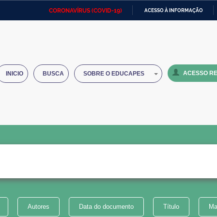
CORONAVÍRUS (COVID-19)
ACESSO À INFORMAÇÃO
Ministério da Defesa
Ministério das Relações
Mini
IR
Exteriores
PARA
O
Ministério da Cidadania
Ministério da Saúde
Mini
CONTEÚDO
ACESSO RE
INICIO
BUSCA
SOBRE O EDUCAPES
Ministério do Desenvolvimento
Controladoria-Geral da União
Minis
Regional
e do
Advocacia-Geral da União
Banco Central do Brasil
Plana
Autores
Data do documento
Título
Ma