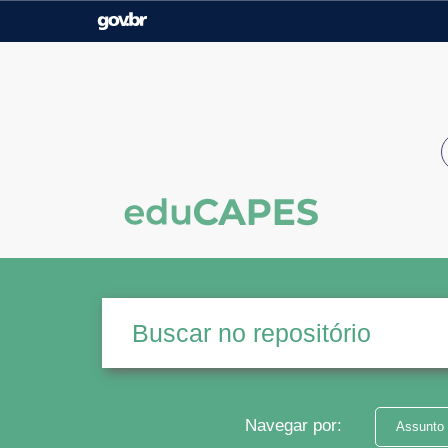
Casa Civil
Ministério da Justiça e
Segurança Pública
Ministério da Agricultura,
Ministério da Educação
Pecuária e Abastecimento
Ministério do Meio Ambiente
Ministério do Turismo
Secretaria de Governo
Gabinete de Segurança
Institucional
Navegar por:
Assunto