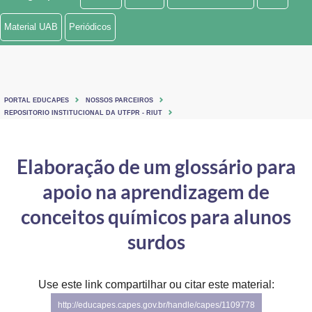
Ministério de Minas e Energia
Material UAB
Periódicos
Ministério da Ciência, Tecnologia, Inovações e Comunicações
Ministério do Meio Ambiente
PORTAL EDUCAPES
NOSSOS PARCEIROS
Ministério do Turismo
REPOSITORIO INSTITUCIONAL DA UTFPR - RIUT
Ministério do Desenvolvimento Regional
Elaboração de um glossário para
Controladoria-Geral da União
apoio na aprendizagem de
Ministério da Mulher, da Família e dos Direitos Humanos
conceitos químicos para alunos
Secretaria-Geral
surdos
Secretaria de Governo
Use este link compartilhar ou citar este material:
Gabinete de Segurança Institucional
http://educapes.capes.gov.br/handle/capes/1109778