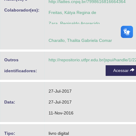
http://lattes.cnpq.br/7998616816664364
Colaborador(es):
Freitas, Kátya Regina de
Zara, Reginaldo Aparecido
Pires, Magna Natália Marin
Charallo, Thalita Gabriela Comar
Lima, João Paulo Camargo de
Outros
http://repositorio.utfpr.edu.br/jspui/handle/1/
Acessar
identificadores:
27-Jul-2017
Data:
27-Jul-2017
11-Nov-2016
Tipo:
livro digital