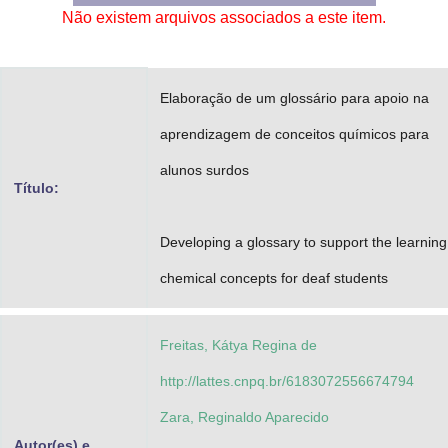
Não existem arquivos associados a este item.
Advocacia-Geral da União
Banco Central do Brasil
Elaboração de um glossário para apoio na
Planalto
aprendizagem de conceitos químicos para
alunos surdos
Título:
Developing a glossary to support the learning
chemical concepts for deaf students
Freitas, Kátya Regina de
http://lattes.cnpq.br/6183072556674794
Zara, Reginaldo Aparecido
Autor(es) e