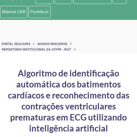
Ministério de Minas e Energia
Material UAB
Periódicos
Ministério da Ciência, Tecnologia, Inovações e Comunicações
Ministério do Meio Ambiente
PORTAL EDUCAPES
NOSSOS PARCEIROS
Ministério do Turismo
REPOSITORIO INSTITUCIONAL DA UTFPR - RIUT
Ministério do Desenvolvimento Regional
Algoritmo de identificação
Controladoria-Geral da União
automática dos batimentos
Ministério da Mulher, da Família e dos Direitos Humanos
cardíacos e reconhecimento das
Secretaria-Geral
contrações ventriculares
prematuras em ECG utilizando
Secretaria de Governo
inteligência artificial
Gabinete de Segurança Institucional