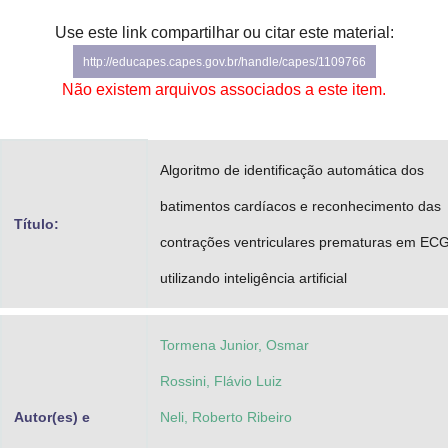
Advocacia-Geral da União
Use este link compartilhar ou citar este material:
http://educapes.capes.gov.br/handle/capes/1109766
Banco Central do Brasil
Não existem arquivos associados a este item.
Planalto
Algoritmo de identificação automática dos
batimentos cardíacos e reconhecimento das
Título:
contrações ventriculares prematuras em EC
utilizando inteligência artificial
Tormena Junior, Osmar
Rossini, Flávio Luiz
Autor(es) e
Neli, Roberto Ribeiro