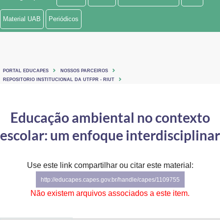
Ministério de Minas e Energia
Material UAB
Periódicos
Ministério da Ciência, Tecnologia, Inovações e Comunicações
Ministério do Meio Ambiente
PORTAL EDUCAPES
NOSSOS PARCEIROS
Ministério do Turismo
REPOSITORIO INSTITUCIONAL DA UTFPR - RIUT
Ministério do Desenvolvimento Regional
Educação ambiental no contexto
Controladoria-Geral da União
escolar: um enfoque interdisciplinar
Ministério da Mulher, da Família e dos Direitos Humanos
Use este link compartilhar ou citar este material:
Secretaria-Geral
http://educapes.capes.gov.br/handle/capes/1109755
Secretaria de Governo
Não existem arquivos associados a este item.
Gabinete de Segurança Institucional