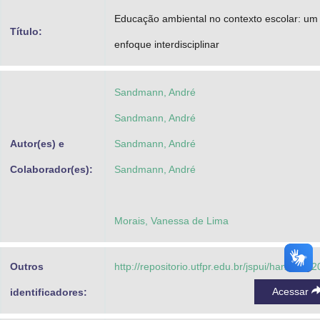
Advocacia-Geral da União
Educação ambiental no contexto escolar: um
Título:
enfoque interdisciplinar
Banco Central do Brasil
Planalto
Sandmann, André
Sandmann, André
Autor(es) e
Sandmann, André
Colaborador(es):
Sandmann, André
Morais, Vanessa de Lima
Outros
http://repositorio.utfpr.edu.br/jspui/handle/1/
Acessar
identificadores: