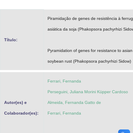
Advocacia-Geral da União
Piramidação de genes de resistência à ferru
Banco Central do Brasil
asiática da soja (Phakopsora pachyrhizi Sido
Planalto
Título:
Pyramidation of genes for resistance to asian
soybean rust (Phakopsora pachyrhizi Sidow)
Ferrari, Fernanda
Perseguini, Juliana Morini Küpper Cardoso
Autor(es) e
Almeida, Fernanda Gatto de
Colaborador(es):
Ferrari, Fernanda