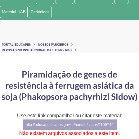
Ministério de Minas e Energia
Material UAB
Periódicos
Ministério da Ciência, Tecnologia, Inovações e Comunicações
Ministério do Meio Ambiente
PORTAL EDUCAPES
NOSSOS PARCEIROS
Ministério do Turismo
REPOSITORIO INSTITUCIONAL DA UTFPR - RIUT
Ministério do Desenvolvimento Regional
Piramidação de genes de
Controladoria-Geral da União
resistência à ferrugem asiática da
Ministério da Mulher, da Família e dos Direitos Humanos
soja (Phakopsora pachyrhizi Sidow)
Secretaria-Geral
Use este link compartilhar ou citar este material:
Secretaria de Governo
http://educapes.capes.gov.br/handle/capes/1109749
Gabinete de Segurança Institucional
Não existem arquivos associados a este item.