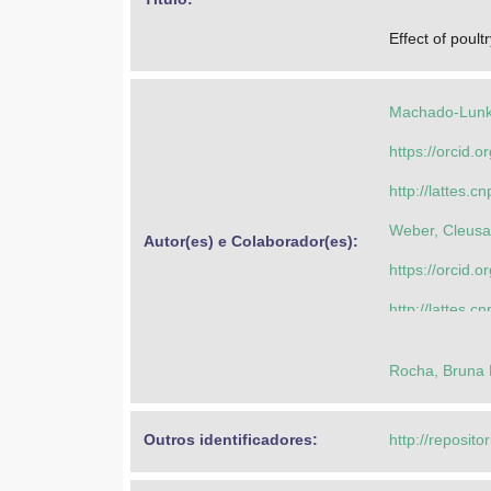
Effect of poul
Machado-Lunk
https://orcid
http://lattes
Weber, Cleusa
Autor(es) e Colaborador(es): 
https://orcid
http://lattes
Machado-Lunk
Rocha, Bruna 
https://orcid
http://lattes
Outros identificadores: 
http://reposito
Simões, Gislai