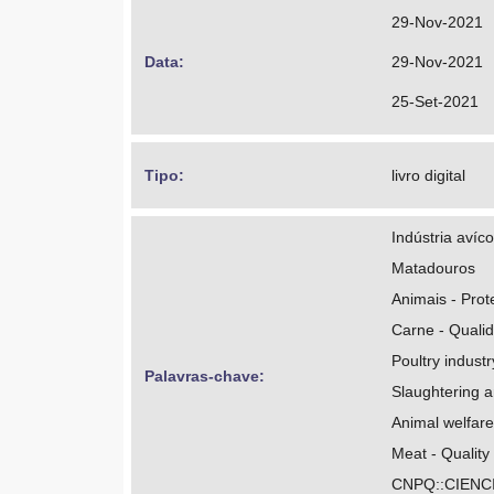
https://orcid
29-Nov-2021
http://lattes.
Data: 
29-Nov-2021
Pedrão, Mayk
25-Set-2021
https://orcid
http://lattes
Tipo: 
livro digital
Indústria avíco
Matadouros
Animais - Pro
Carne - Quali
Poultry industr
Palavras-chave: 
Slaughtering 
Animal welfare
Meat - Quality
CNPQ::CIENC