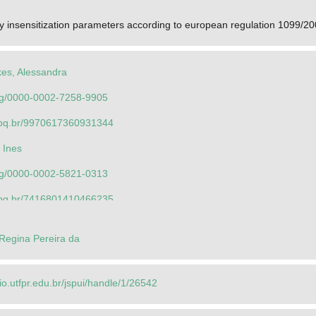
try insensitization parameters according to european regulation 1099/2
es, Alessandra
.org/0000-0002-7258-9905
.cnpq.br/9970617360931344
 Ines
.org/0000-0002-5821-0313
.cnpq.br/7416801410466235
es, Alessandra Machado
Regina Pereira da
.org/0000-0002-7258-9905
.cnpq.br/9970617360931344
rio.utfpr.edu.br/jspui/handle/1/26542
ne Silveira