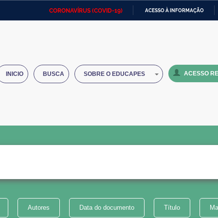
CORONAVÍRUS (COVID-19)
ACESSO À INFORMAÇÃO
Ministério da Defesa
Ministério das Relações
Mini
IR
Exteriores
PARA
O
Ministério da Cidadania
Ministério da Saúde
Mini
CONTEÚDO
ACESSO RE
INICIO
BUSCA
SOBRE O EDUCAPES
Ministério do Desenvolvimento
Controladoria-Geral da União
Minis
Regional
e do
Advocacia-Geral da União
Banco Central do Brasil
Plana
Autores
Data do documento
Título
Ma