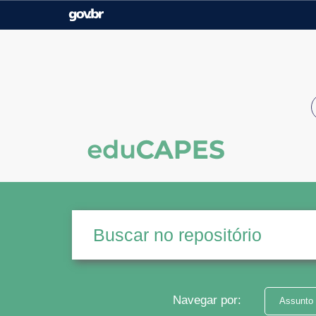
Casa Civil
Ministério da Justiça e
Segurança Pública
Ministério da Agricultura,
Ministério da Educação
Pecuária e Abastecimento
Ministério do Meio Ambiente
Ministério do Turismo
Secretaria de Governo
Gabinete de Segurança
Institucional
Navegar por:
Assunto