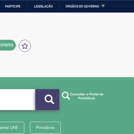
PARTICIPE
LEGISLAÇÃO
ÓRGÃOS DO GOVERNO
stério da Economia
Ministério da Infraestrutura
stério de Minas e Energia
Ministério da Ciência,
Tecnologia, Inovações e
Comunicações
STRITO
tério da Mulher, da Família
Secretaria-Geral
s Direitos Humanos
lto
terial UAB
Periódicos