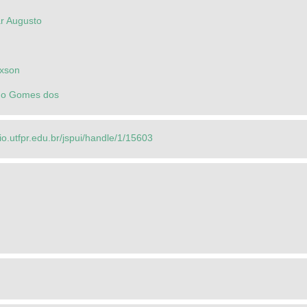
ar Augusto
exson
igo Gomes dos
rio.utfpr.edu.br/jspui/handle/1/15603