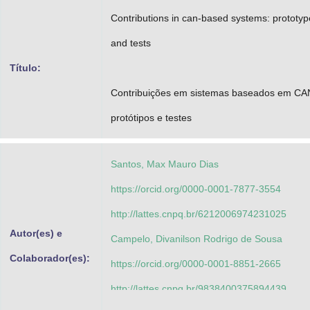
Advocacia-Geral da União
Contributions in can-based systems: prototyp
and tests
Banco Central do Brasil
Título:
Planalto
Contribuições em sistemas baseados em CA
protótipos e testes
Santos, Max Mauro Dias
https://orcid.org/0000-0001-7877-3554
http://lattes.cnpq.br/6212006974231025
Autor(es) e
Campelo, Divanilson Rodrigo de Sousa
Colaborador(es):
https://orcid.org/0000-0001-8851-2665
http://lattes.cnpq.br/9838400375894439