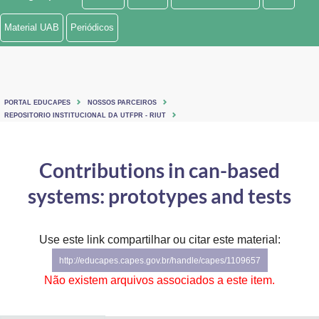
Ministério de Minas e Energia
Material UAB
Periódicos
Ministério da Ciência, Tecnologia, Inovações e Comunicações
Ministério do Meio Ambiente
PORTAL EDUCAPES
NOSSOS PARCEIROS
Ministério do Turismo
REPOSITORIO INSTITUCIONAL DA UTFPR - RIUT
Ministério do Desenvolvimento Regional
Contributions in can-based
Controladoria-Geral da União
systems: prototypes and tests
Ministério da Mulher, da Família e dos Direitos Humanos
Use este link compartilhar ou citar este material:
Secretaria-Geral
http://educapes.capes.gov.br/handle/capes/1109657
Secretaria de Governo
Não existem arquivos associados a este item.
Gabinete de Segurança Institucional