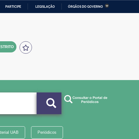
PARTICIPE
LEGISLAÇÃO
ÓRGÃOS DO GOVERNO
stério da Economia
Ministério da Infraestrutura
stério de Minas e Energia
Ministério da Ciência,
Tecnologia, Inovações e
Comunicações
STRITO
tério da Mulher, da Família
Secretaria-Geral
s Direitos Humanos
lto
terial UAB
Periódicos