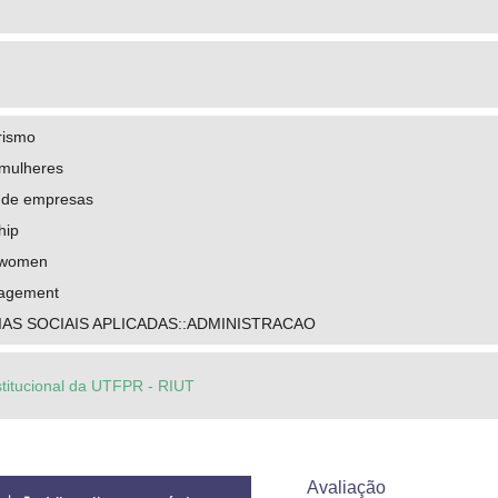
rismo
mulheres
 de empresas
hip
n women
nagement
IAS SOCIAIS APLICADAS::ADMINISTRACAO
stitucional da UTFPR - RIUT
Avaliação