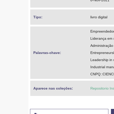
8-Nov-2021
Tipo: 
livro digital
Empreendedo
Liderança em 
Administração
Palavras-chave: 
Entrepreneurs
Leadership i
Industrial ma
CNPQ::CIENC
Aparece nas coleções:
Repositorio In