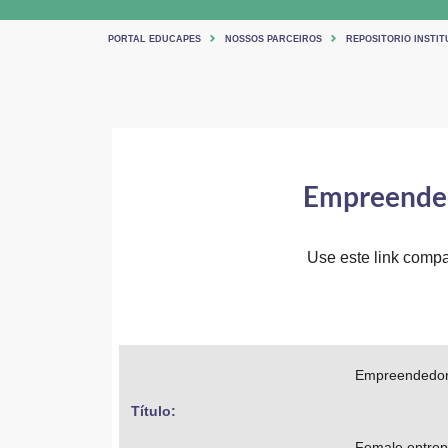
PORTAL EDUCAPES
NOSSOS PARCEIROS
REPOSITORIO INSTIT
Empreended
Use este link compar
Empreendedori
Título: 
Female entrepr