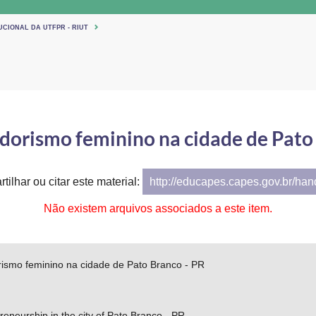
UCIONAL DA UTFPR - RIUT
orismo feminino na cidade de Pato 
tilhar ou citar este material:
http://educapes.capes.gov.br/ha
Não existem arquivos associados a este item.
smo feminino na cidade de Pato Branco - PR
eneurship in the city of Pato Branco - PR