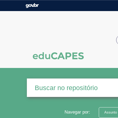
Casa Civil
Ministério da Justiça e
Segurança Pública
Ministério da Agricultura,
Ministério da Educação
Pecuária e Abastecimento
Ministério do Meio Ambiente
Ministério do Turismo
Secretaria de Governo
Gabinete de Segurança
Institucional
Navegar por:
Assunto