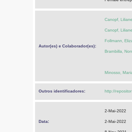
Canopf, Lilian
Canopf, Lilian
Follmann, Eli
Autor(es) e Colaborador(es): 
Brambilla, No
Minosso, Mari
Outros identificadores: 
http://reposito
2-Mai-2022
Data: 
2-Mai-2022