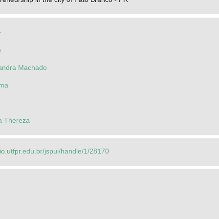
e
e
zandra Machado
rma
a Thereza
rio.utfpr.edu.br/jspui/handle/1/28170