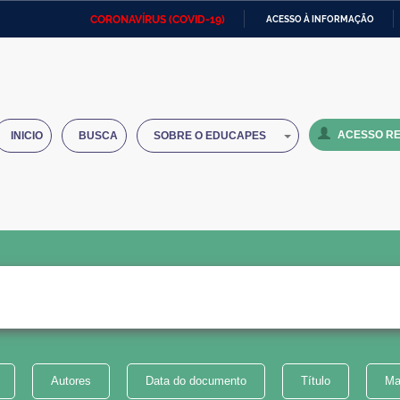
CORONAVÍRUS (COVID-19)
ACESSO À INFORMAÇÃO
Ministério da Defesa
Ministério das Relações
Mini
IR
Exteriores
PARA
O
Ministério da Cidadania
Ministério da Saúde
Mini
CONTEÚDO
ACESSO RE
INICIO
BUSCA
SOBRE O EDUCAPES
Ministério do Desenvolvimento
Controladoria-Geral da União
Minis
Regional
e do
Advocacia-Geral da União
Banco Central do Brasil
Plana
Autores
Data do documento
Título
Ma