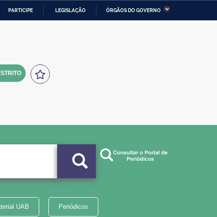
PARTICIPE
LEGISLAÇÃO
ÓRGÃOS DO GOVERNO
stério da Economia
Ministério da Infraestrutura
stério de Minas e Energia
Ministério da Ciência,
Tecnologia, Inovações e
Comunicações
STRITO
tério da Mulher, da Família
Secretaria-Geral
s Direitos Humanos
lto
terial UAB
Periódicos