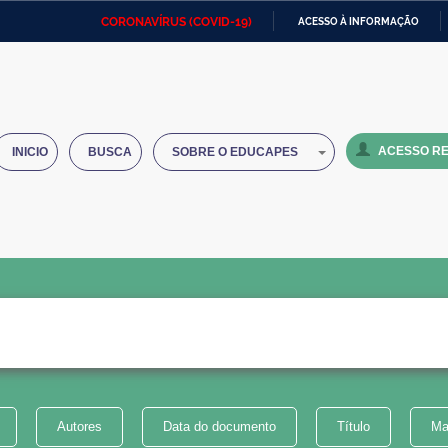
CORONAVÍRUS (COVID-19)
ACESSO À INFORMAÇÃO
Ministério da Defesa
Ministério das Relações
Mini
IR
Exteriores
PARA
O
Ministério da Cidadania
Ministério da Saúde
Mini
CONTEÚDO
ACESSO RE
INICIO
BUSCA
SOBRE O EDUCAPES
Ministério do Desenvolvimento
Controladoria-Geral da União
Minis
Regional
e do
Advocacia-Geral da União
Banco Central do Brasil
Plana
Autores
Data do documento
Título
Ma