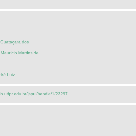
, Guataçara dos
 Mauricio Martins de
dré Luiz
rio.utfpr.edu.br/jspui/handle/1/23297