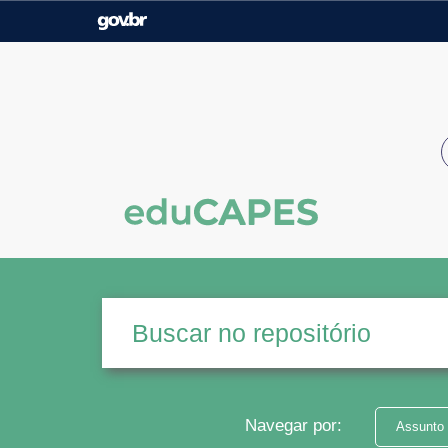
Casa Civil
Ministério da Justiça e
Segurança Pública
Ministério da Agricultura,
Ministério da Educação
Pecuária e Abastecimento
Ministério do Meio Ambiente
Ministério do Turismo
Secretaria de Governo
Gabinete de Segurança
Institucional
Navegar por:
Assunto