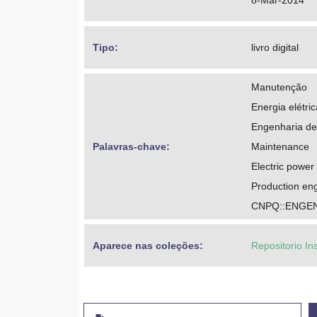
8-Mar-2014
Tipo: 
livro digital
Manutenção
Energia elétric
Engenharia de
Palavras-chave: 
Maintenance
Electric power 
Production en
CNPQ::ENGE
Aparece nas coleções:
Repositorio In