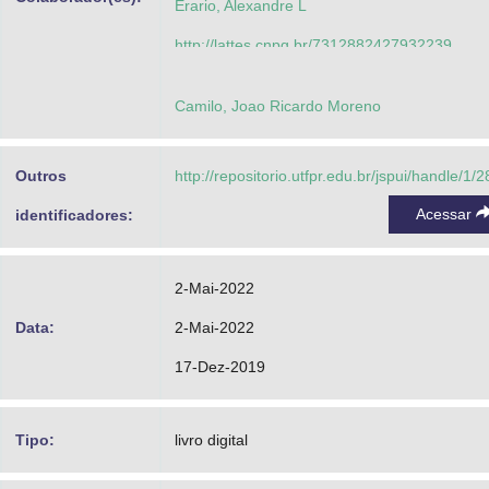
Erario, Alexandre L
http://lattes.cnpq.br/7312882427932239
Correa, Cleber Gimenez
Camilo, Joao Ricardo Moreno
http://lattes.cnpq.br/0521761025000380
Barros, Rodolfo Miranda de
Outros
http://repositorio.utfpr.edu.br/jspui/handle/1/
Godoy, Wagner Fontes
Acessar
identificadores:
http://lattes.cnpq.br/7337482631688459
2-Mai-2022
Data:
2-Mai-2022
17-Dez-2019
Tipo:
livro digital