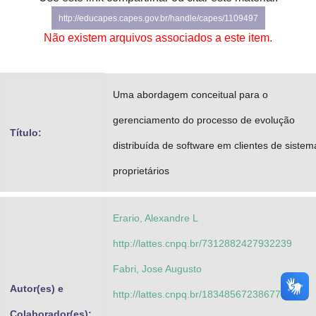
Advocacia-Geral da União
http://educapes.capes.gov.br/handle/capes/1109497
Não existem arquivos associados a este item.
Banco Central do Brasil
Planalto
Uma abordagem conceitual para o
gerenciamento do processo de evolução
Título:
distribuída de software em clientes de sistem
proprietários
Erario, Alexandre L
http://lattes.cnpq.br/7312882427932239
Fabri, Jose Augusto
Autor(es) e
http://lattes.cnpq.br/1834856723867705
Colaborador(es):