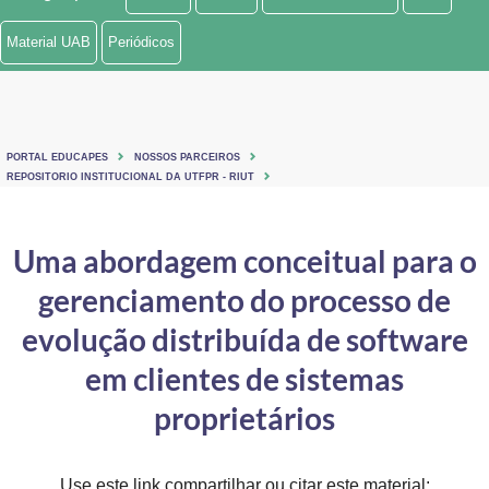
Ministério de Minas e Energia
Material UAB
Periódicos
Ministério da Ciência, Tecnologia, Inovações e Comunicações
Ministério do Meio Ambiente
PORTAL EDUCAPES
NOSSOS PARCEIROS
Ministério do Turismo
REPOSITORIO INSTITUCIONAL DA UTFPR - RIUT
Ministério do Desenvolvimento Regional
Uma abordagem conceitual para o
Controladoria-Geral da União
gerenciamento do processo de
Ministério da Mulher, da Família e dos Direitos Humanos
evolução distribuída de software
Secretaria-Geral
em clientes de sistemas
proprietários
Secretaria de Governo
Gabinete de Segurança Institucional
Use este link compartilhar ou citar este material: