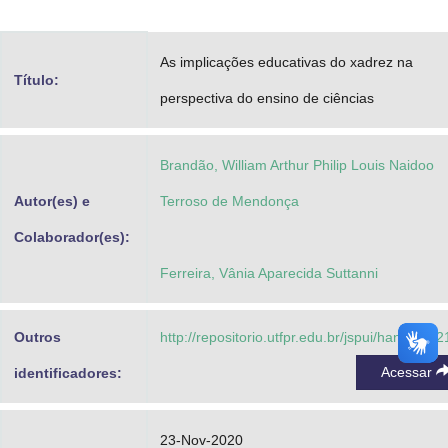
Advocacia-Geral da União
As implicações educativas do xadrez na
Banco Central do Brasil
Título:
perspectiva do ensino de ciências
Planalto
Brandão, William Arthur Philip Louis Naidoo
Autor(es) e
Terroso de Mendonça
Colaborador(es):
Ferreira, Vânia Aparecida Suttanni
Outros
http://repositorio.utfpr.edu.br/jspui/handle/1/
Acessar
identificadores:
23-Nov-2020