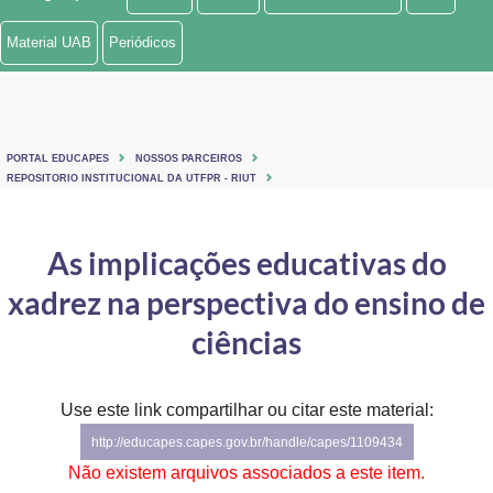
Ministério de Minas e Energia
Material UAB
Periódicos
Ministério da Ciência, Tecnologia, Inovações e Comunicações
Ministério do Meio Ambiente
PORTAL EDUCAPES
NOSSOS PARCEIROS
Ministério do Turismo
REPOSITORIO INSTITUCIONAL DA UTFPR - RIUT
Ministério do Desenvolvimento Regional
As implicações educativas do
Controladoria-Geral da União
xadrez na perspectiva do ensino de
Ministério da Mulher, da Família e dos Direitos Humanos
ciências
Secretaria-Geral
Use este link compartilhar ou citar este material:
Secretaria de Governo
http://educapes.capes.gov.br/handle/capes/1109434
Gabinete de Segurança Institucional
Não existem arquivos associados a este item.