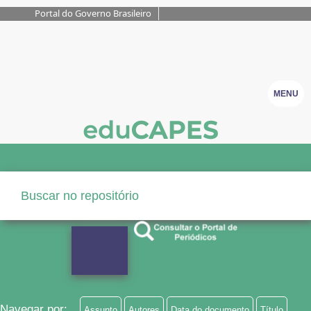
Portal do Governo Brasileiro
MENU
Navegar por:
Assunto
Autores
Data do documento
Título