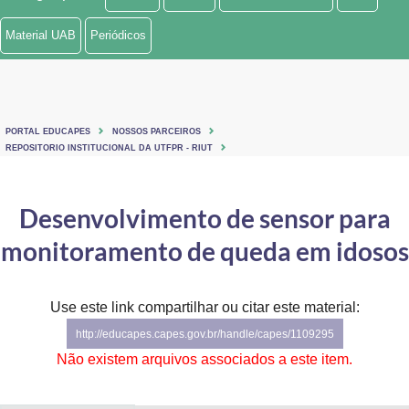
Ministério de Minas e Energia
Material UAB
Periódicos
Ministério da Ciência, Tecnologia, Inovações e Comunicações
Ministério do Meio Ambiente
PORTAL EDUCAPES
NOSSOS PARCEIROS
Ministério do Turismo
REPOSITORIO INSTITUCIONAL DA UTFPR - RIUT
Ministério do Desenvolvimento Regional
Desenvolvimento de sensor para
Controladoria-Geral da União
monitoramento de queda em idosos
Ministério da Mulher, da Família e dos Direitos Humanos
Use este link compartilhar ou citar este material:
Secretaria-Geral
http://educapes.capes.gov.br/handle/capes/1109295
Secretaria de Governo
Não existem arquivos associados a este item.
Gabinete de Segurança Institucional