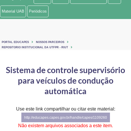
Ministério de Minas e Energia
Material UAB
Periódicos
Ministério da Ciência, Tecnologia, Inovações e Comunicações
Ministério do Meio Ambiente
PORTAL EDUCAPES
NOSSOS PARCEIROS
Ministério do Turismo
REPOSITORIO INSTITUCIONAL DA UTFPR - RIUT
Ministério do Desenvolvimento Regional
Sistema de controle supervisório
Controladoria-Geral da União
para veículos de condução
Ministério da Mulher, da Família e dos Direitos Humanos
automática
Secretaria-Geral
Use este link compartilhar ou citar este material:
Secretaria de Governo
http://educapes.capes.gov.br/handle/capes/1109260
Gabinete de Segurança Institucional
Não existem arquivos associados a este item.