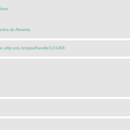
 Ines
rtins de Almeida
rio.utfpr.edu.br/jspui/handle/1/21458