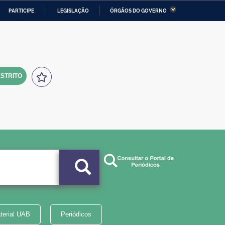
PARTICIPE
LEGISLAÇÃO
ÓRGÃOS DO GOVERNO
stério da Economia
Ministério da Infraestrutura
stério de Minas e Energia
Ministério da Ciência,
Tecnologia, Inovações e
Comunicações
STRITO
tério da Mulher, da Família
Secretaria-Geral
s Direitos Humanos
lto
terial UAB
Periódicos