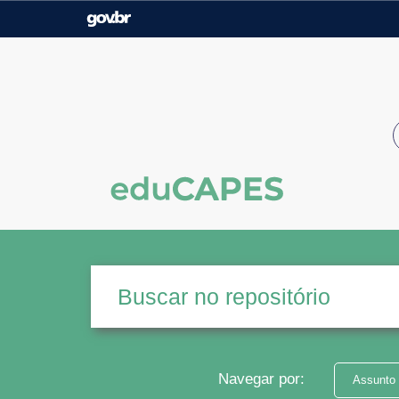
Casa Civil
Ministério da Justiça e
Segurança Pública
Ministério da Agricultura,
Ministério da Educação
Pecuária e Abastecimento
Ministério do Meio Ambiente
Ministério do Turismo
Secretaria de Governo
Gabinete de Segurança
Institucional
Navegar por:
Assunto