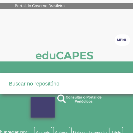
Portal do Governo Brasileiro
MENU
Navegar por:
Assunto
Autores
Data do documento
Título